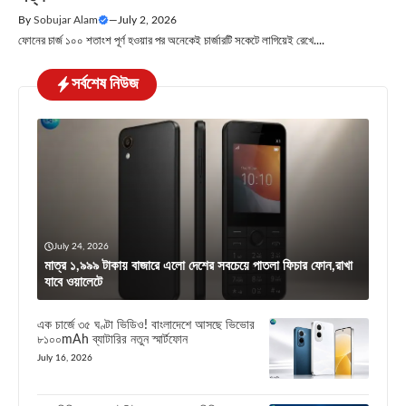
By
Sobujar Alam
—
July 2, 2026
ফোনের চার্জ ১০০ শতাংশ পূর্ণ হওয়ার পর অনেকেই চার্জারটি সকেটে লাগিয়েই রেখে....
সর্বশেষ নিউজ
July 24, 2026
মাত্র ১,৯৯৯ টাকায় বাজারে এলো দেশের সবচেয়ে পাতলা ফিচার ফোন,রাখা
যাবে ওয়ালেটে
এক চার্জে ৩৫ ঘণ্টা ভিডিও! বাংলাদেশে আসছে ভিভোর
৮১০০mAh ব্যাটারির নতুন স্মার্টফোন
July 16, 2026