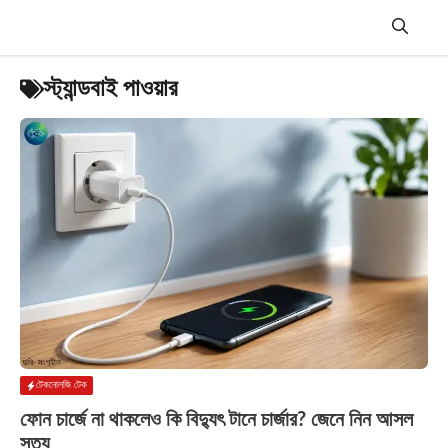
Skip
to
content
Menu
স্ট্যান্ডবাই পাওয়ার
টেকনোলজি টেক
ফোন চার্জে না থাকলেও কি বিদ্যুৎ টানে চার্জার? জেনে নিন আসল
সত্য