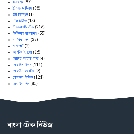
অন্যান্য
(97)
ইন্টারনেট টিপস
(98)
জন্ম নিবন্ধন
(1)
টেক নিউজ
(13)
টেকনোলজি টেক
(216)
ডিজিটাল বাংলাদেশ
(55)
নাগরিক সেবা
(37)
পাসপোর্ট
(2)
ব্যাংকিং ইনফো
(16)
ভোটার আইডি কার্ড
(4)
মোবাইল টিপস
(111)
মোবাইল ব্যাংকিং
(7)
মোবাইল রিভিউ
(121)
মোবাইল সিম
(85)