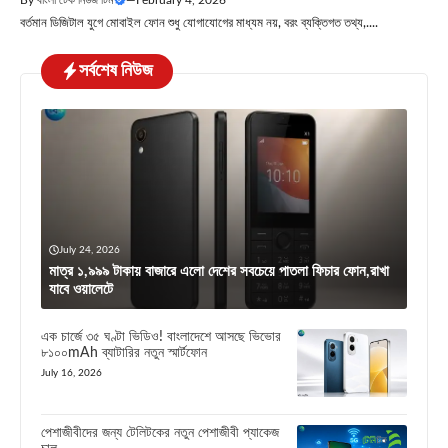
বর্তমান ডিজিটাল যুগে মোবাইল ফোন শুধু যোগাযোগের মাধ্যম নয়, বরং ব্যক্তিগত তথ্য,....
সর্বশেষ নিউজ
July 24, 2026
মাত্র ১,৯৯৯ টাকায় বাজারে এলো দেশের সবচেয়ে পাতলা ফিচার ফোন,রাখা
যাবে ওয়ালেটে
এক চার্জে ৩৫ ঘণ্টা ভিডিও! বাংলাদেশে আসছে ভিভোর
৮১০০mAh ব্যাটারির নতুন স্মার্টফোন
July 16, 2026
পেশাজীবীদের জন্য টেলিটকের নতুন পেশাজীবী প্যাকেজ