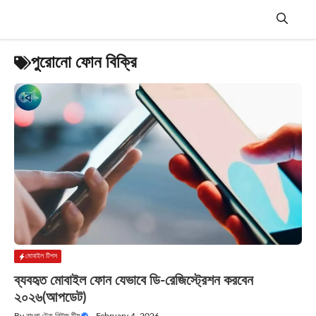
Skip
to
content
Menu
পুরোনো ফোন বিক্রি
মোবাইল টিপস
ব্যবহৃত মোবাইল ফোন যেভাবে ডি-রেজিস্ট্রেশন করবেন
২০২৬(আপডেট)
By
বাংলা টেক নিউজ টিম
—
February 4, 2026