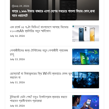
July 24, 2026
মাত্র ১,৯৯৯ টাকায় বাজারে এলো দেশের সবচেয়ে পাতলা ফিচার ফোন,রাখা
যাবে ওয়ালেটে
এক চার্জে ৩৫ ঘণ্টা ভিডিও! বাংলাদেশে আসছে ভিভোর
৮১০০mAh ব্যাটারির নতুন স্মার্টফোন
July 16, 2026
পেশাজীবীদের জন্য টেলিটকের নতুন পেশাজীবী প্যাকেজ
চালু
July 13, 2026
রেস্তোরাঁ বা বিমানবন্দরের ফ্রি Wi-Fi ব্যবহারে যেসব ভুল
করবেন না
July 11, 2026
ইন্টারনেট ডেটা শেষ? তবুও ইনস্টাগ্রাম ব্যবহার করতে
পারবেন গ্রামীণফোন গ্রাহকরা
July 10, 2026