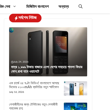
রিক সেবা
ডিজিটাল বাংলাদেশ
অন্যান্য
সর্বশেষ নিউজ
July 24, 2026
মাত্র ১,৯৯৯ টাকায় বাজারে এলো দেশের সবচেয়ে পাতলা ফিচার
ফোন,রাখা যাবে ওয়ালেটে
এক চার্জে ৩৫ ঘণ্টা ভিডিও! বাংলাদেশে আসছে
ভিভোর ৮১০০mAh ব্যাটারির নতুন স্মার্টফোন
July 16, 2026
পেশাজীবীদের জন্য টেলিটকের নতুন পেশাজীবী
প্যাকেজ চালু