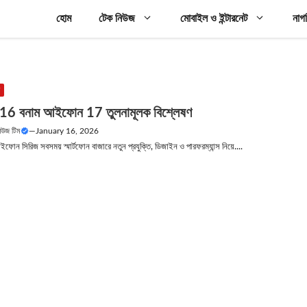
হোম
টেক নিউজ
মোবাইল ও ইন্টারনেট
নাগ
উ
6 বনাম আইফোন 17 তুলনামূলক বিশ্লেষণ
নিউজ টিম
—
January 16, 2026
ন সিরিজ সবসময় স্মার্টফোন বাজারে নতুন প্রযুক্তি, ডিজাইন ও পারফরম্যান্স নিয়ে....