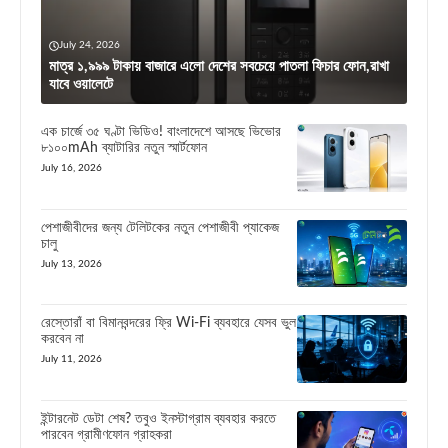
July 24, 2026
মাত্র ১,৯৯৯ টাকায় বাজারে এলো দেশের সবচেয়ে পাতলা ফিচার ফোন,রাখা
যাবে ওয়ালেটে
এক চার্জে ৩৫ ঘণ্টা ভিডিও! বাংলাদেশে আসছে ভিভোর
৮১০০mAh ব্যাটারির নতুন স্মার্টফোন
July 16, 2026
পেশাজীবীদের জন্য টেলিটকের নতুন পেশাজীবী প্যাকেজ
চালু
July 13, 2026
রেস্তোরাঁ বা বিমানবন্দরের ফ্রি Wi-Fi ব্যবহারে যেসব ভুল
করবেন না
July 11, 2026
ইন্টারনেট ডেটা শেষ? তবুও ইনস্টাগ্রাম ব্যবহার করতে
পারবেন গ্রামীণফোন গ্রাহকরা