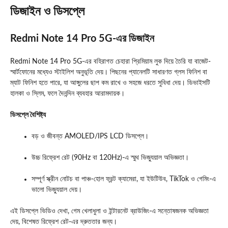
ডিজাইন ও ডিসপ্লে
Redmi Note 14 Pro 5G-এর ডিজাইন
Redmi Note 14 Pro 5G-এর বহিরাগত চেহারা প্রিমিয়াম লুক দিয়ে তৈরি যা বাজেট-
স্মার্টফোনের মধ্যেও স্টাইলিশ অনুভূতি দেয়। পিছনের প্যানেলটি সাধারণত গ্লস ফিনিশ বা
ম্যাট ফিনিশ হতে পারে, যা আঙ্গুলের ছাপ কম রাখে ও সহজে ধরতে সুবিধা দেয়। ডিভাইসটি
হালকা ও স্লিম, ফলে দৈনন্দিন ব্যবহার আরামদায়ক।
ডিসপ্লে বৈশিষ্ট্য
বড় ও জীবন্ত AMOLED/IPS LCD ডিসপ্লে।
উচ্চ রিফ্রেশ রেট (90Hz বা 120Hz)-এ স্মুথ ভিজ্যুয়াল অভিজ্ঞতা।
সম্পূর্ণ স্ক্রীন নোটচ বা পাঞ্চ-হোল ফ্রন্ট ক্যামেরা, যা ইউটিউব, TikTok ও গেমিং-এ
ভালো ভিজ্যুয়াল দেয়।
এই ডিসপ্লে ভিডিও দেখা, গেম খেলাধুলা ও ইন্টারনেট ব্রাউজিং-এ সন্তোষজনক অভিজ্ঞতা
দেয়, বিশেষত রিফ্রেশ রেট-এর দ্রুততার জন্য।