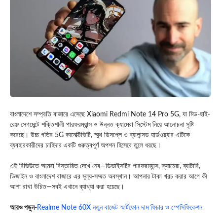
বাংলাদেশে সম্প্রতি বাজারে এসেছে Xiaomi Redmi Note 14 Pro 5G, যা মিড-হাই-
রেঞ্জ সেগমেন্টে শক্তিশালী পারফরম্যান্স ও উন্নত ক্যামেরা সিস্টেম নিয়ে আলোচনা সৃষ্টি
করেছে। উচ্চ গতির 5G কানেক্টিভিটি, স্মুথ ডিসপ্লে ও ব্যালান্সড হার্ডওয়্যার এটিকে
ব্যবহারকারীদের চাহিদার একটি গুরুত্বপূর্ণ অপশন হিসেবে তুলে ধরছে।
এই রিভিউতে আমরা বিস্তারিত দেখে নেব—ডিভাইসটির পারফরম্যান্স, ক্যামেরা, ব্যাটারি,
ডিজাইন ও বাংলাদেশ বাজারে এর মূল্য-সম্মত অবস্থান। আপনার টাকা খরচ করার আগে কী
আশা রাখা উচিত—সবই এখানে ব্যাখ্যা করা হয়েছে।
আরও পড়ুন-
Realme Note 60X নতুন বাজেট স্মার্টফোন দাম ফিচার ও স্পেসিফিকেশন