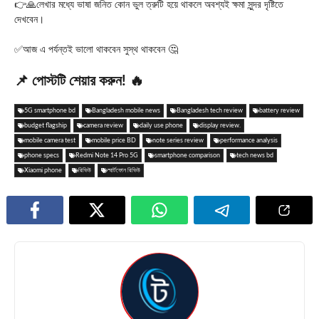
👉🙏লেখার মধ্যে ভাষা জনিত কোন ভুল ত্রুটি হয়ে থাকলে অবশ্যই ক্ষমা সুন্দর দৃষ্টিতে
দেখবেন।
✅আজ এ পর্যন্তই ভালো থাকবেন সুস্থ থাকবেন 🤔
📌 পোস্টটি শেয়ার করুন! 🔥
5G smartphone bd
Bangladesh mobile news
Bangladesh tech review
battery review
budget flagship
camera review
daily use phone
display review.
mobile camera test
mobile price BD
note series review
performance analysis
phone specs
Redmi Note 14 Pro 5G
smartphone comparison
tech news bd
Xiaomi phone
রিভিউ
স্মার্টফোন রিভিউ