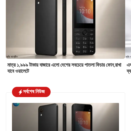
মাত্র ১,৯৯৯ টাকায় বাজারে এলো দেশের সবচেয়ে পাতলা ফিচার ফোন,রাখা
এক
যাবে ওয়ালেটে
ব্
সর্বশেষ নিউজ