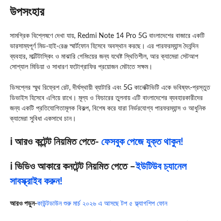
উপসংহার
সামগ্রিক বিশ্লেষণে দেখা যায়, Redmi Note 14 Pro 5G বাংলাদেশের বাজারে একটি
ভারসাম্যপূর্ণ মিড-হাই-রেঞ্জ স্মার্টফোন হিসেবে অবস্থান করছে। এর পারফরম্যান্স দৈনন্দিন
ব্যবহার, মাল্টিটাস্কিং ও মাঝারি গেমিংয়ের জন্য যথেষ্ট স্থিতিশীল, আর ক্যামেরা সেটআপ
সোশ্যাল মিডিয়া ও সাধারণ ফটোগ্রাফির প্রয়োজন মেটাতে সক্ষম।
ডিসপ্লের স্মুথ রিফ্রেশ রেট, দীর্ঘস্থায়ী ব্যাটারি এবং 5G কানেক্টিভিটি একে ভবিষ্যৎ-প্রস্তুত
ডিভাইস হিসেবে এগিয়ে রাখে। মূল্য ও ফিচারের তুলনায় এটি বাংলাদেশের ব্যবহারকারীদের
জন্য একটি প্রতিযোগিতামূলক বিকল্প, বিশেষ করে যারা নির্ভরযোগ্য পারফরম্যান্স ও আধুনিক
ক্যামেরা সুবিধা একসাথে চান।
ℹ️ আরও কন্টেন্ট নিয়মিত পেতে-
ফেসবুক পেজে যুক্ত থাকুন!
ℹ️ ভিডিও আকারে কনটেন্ট নিয়মিত পেতে –
ইউটিউব চ্যানেল
সাবস্ক্রাইব করুন!
আরও পড়ুন-
কাউন্টডাউন শুরু মার্চ ২০২৬ এ আসছে টপ ৫ ফ্ল্যাগশিপ ফোন