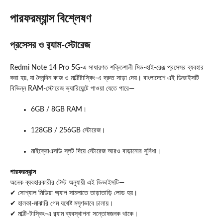
পারফরম্যান্স বিশ্লেষণ
প্রসেসর ও র‍্যাম-স্টোরেজ
Redmi Note 14 Pro 5G-এ সাধারণত শক্তিশালী মিড-হাই-রেঞ্জ প্রসেসর ব্যবহার
করা হয়, যা দৈনন্দিন কাজ ও মাল্টিটাস্কিং-এ দ্রুত সাড়া দেয়। বাংলাদেশে এই ডিভাইসটি
বিভিন্ন RAM-স্টোরেজ ভ্যারিয়েন্টে পাওয়া যেতে পারে—
6GB / 8GB RAM।
128GB / 256GB স্টোরেজ।
মাইক্রোএসডি স্লট দিয়ে স্টোরেজ আরও বাড়ানোর সুবিধা।
পারফরম্যান্স
অনেক ব্যবহারকারীর টেস্ট অনুযায়ী এই ডিভাইসটি—
✔ সোশ্যাল মিডিয়া অ্যাপ সামলাতে তাড়াতাড়ি লোড হয়।
✔ হালকা-মাঝারি গেম যথেষ্ট মসৃণভাবে চালায়।
✔ মাল্টি-টাস্কিং-এ র‍্যাম ব্যবস্থাপনা সন্তোষজনক থাকে।