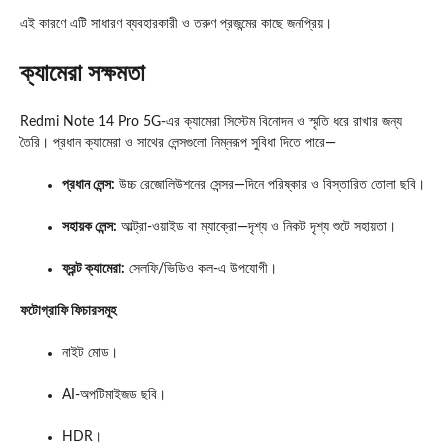
এই কারণে এটি সাধারণ ব্যবহারকারী ও তরুণ প্রজন্মের কাছে জনপ্রিয়।
ক্যামেরা সক্ষমতা
Redmi Note 14 Pro 5G-এর ক্যামেরা সিস্টেম বিনোদন ও স্মৃতি ধরে রাখার জন্য
তৈরি। প্রধান ক্যামেরা ও সাথের লেন্সগুলো নিম্নরূপ সুবিধা দিতে পারে—
প্রধান লেন্স:
উচ্চ রেজোলিউশনের সেন্সর—দিনে পরিষ্কার ও বিস্তারিত তোলা ছবি।
সহায়ক লেন্স:
আল্ট্রা-ওয়াইড বা ম্যাক্রো—দৃশ্য ও নিকট দৃশ্য শুটে সহায়তা।
ফ্রন্ট ক্যামেরা:
সেলফি/ভিডিও কল-এ উপযোগী।
ফটোগ্রাফি ফিচারসমূহ
নাইট মোড।
AI-অপটিমাইজড ছবি।
HDR।