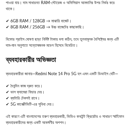
পাওয়া যায়। দাম সাধারনত RAM-স্টোরেজ ও অফিসিয়াল আমদানির উপর নির্ভর করে
থাকে।
✔ 6GB RAM / 128GB → মাঝারি বাজেট।
✔ 8GB RAM / 256GB → উচ্চ বাজেটের কাছাকাছি।
বিফোর প্রাইস ঘোষণা ছাড়া নির্দিষ্ট টাকায় বলা কঠিন, তবে তুলনামূলক বৈশিষ্ট্যের জন্য এটি
দাম-মান অনুপাতে সন্তোষজনক মডেল হিসেবে বিবেচিত।
ব্যবহারকারীর অভিজ্ঞতা
ব্যবহারকারীরা জানায়—Redmi Note 14 Pro 5G হল এমন একটি ডিভাইস যেটি—
✔ দৈনন্দিন কাজ দ্রুত করে।
✔ ভাল ক্যামেরা ফিচার দেয়।
✔ ব্যাটারি টেকসই রাখে।
✔ 5G কানেক্টিভিটি-এর সুবিধা দেয়।
এই কারণে এটি বাংলাদেশের তরুণ ব্যবহারকারী, ভিডিও কনটেন্ট ক্রিয়েটর ও সাধারণ স্মার্টফোন
ব্যবহারকারীদের জন্য একটি আকর্ষণীয় অপশন।