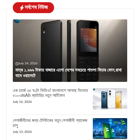
সর্বশেষ নিউজ
July 24, 2026
মাত্র ১,৯৯৯ টাকায় বাজারে এলো দেশের সবচেয়ে পাতলা ফিচার ফোন,রাখা
যাবে ওয়ালেটে
এক চার্জে ৩৫ ঘণ্টা ভিডিও! বাংলাদেশে আসছে ভিভোর
৮১০০mAh ব্যাটারির নতুন স্মার্টফোন
July 16, 2026
পেশাজীবীদের জন্য টেলিটকের নতুন পেশাজীবী প্যাকেজ
চালু
July 13, 2026