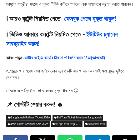
ঘরমুখো যাত্রীরা সহজে ও দ্রুত টিকিট কাটতে পারবেন এবং সময়মতো ভ্রমণ করতে পারবেন।
ℹ️ আরও কন্টেন্ট নিয়মিত পেতে-
ফেসবুক পেজে যুক্ত থাকুন!
ℹ️ ভিডিও আকারে কনটেন্ট নিয়মিত পেতে –
ইউটিউব চ্যানেল
সাবস্ক্রাইব করুন!
আরও পড়ুন-
ভোটার আইডি কার্ডের ঠিকানা পরিবর্তন করার নিয়ম(আপডেট)
👉🙏লেখার মধ্যে ভাষা জনিত কোন ভুল ত্রুটি হয়ে থাকলে অবশ্যই ক্ষমা সুন্দর দৃষ্টিতে
দেখবেন।
✅আজ এ পর্যন্তই ভালো থাকবেন সুস্থ থাকবেন 🤔
📌 পোস্টটি শেয়ার করুন! 🔥
Bangladesh Railway Ticket 2026
Eid Train Ticket Schedule Bangladesh
Train Ticket Advance Sale 2026
ঈদ ট্রেন টিকিট বিক্রি ২০২৬
রেলওয়ে ঈদ টিকিট