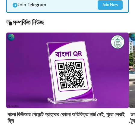
Join Telegram
Join Now
সম্পর্কিত নিউজ
বাংলা কিউআর পেমেন্টে গ্রাহকের কোনো অতিরিক্ত চার্জ নেই, পুরো সেবাই
ডা
ফ্রি
ট্র