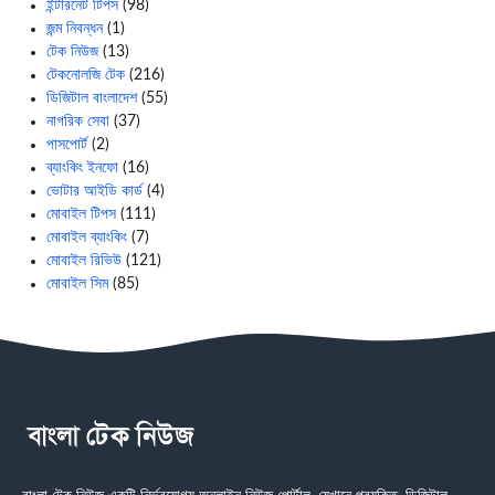
ইন্টারনেট টিপস
(98)
জন্ম নিবন্ধন
(1)
টেক নিউজ
(13)
টেকনোলজি টেক
(216)
ডিজিটাল বাংলাদেশ
(55)
নাগরিক সেবা
(37)
পাসপোর্ট
(2)
ব্যাংকিং ইনফো
(16)
ভোটার আইডি কার্ড
(4)
মোবাইল টিপস
(111)
মোবাইল ব্যাংকিং
(7)
মোবাইল রিভিউ
(121)
মোবাইল সিম
(85)