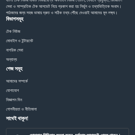
বাংলা টেক নিউজ একটি নির্ভরযোগ্য অনলাইন নিউজ পোর্টাল, যেখানে প্রযুক্তি, ডিজিটাল
সেবা ও সাম্প্রতিক টেক আপডেট নিয়ে প্রকাশ করা হয় নির্ভুল ও তথ্যভিত্তিক সংবাদ।
পাঠকদের জন্য সহজ ভাষায় দ্রুত ও সঠিক তথ্য পৌঁছে দেওয়াই আমাদের মূল লক্ষ্য।
বিভাগসমূহ
টেক নিউজ
মোবাইল ও ইন্টারনেট
নাগরিক সেবা
অন্যান্য
পেজ সমূহ
আমাদের সম্পর্কে
যোগাযোগ
বিজ্ঞাপন দিন
গোপনীয়তা ও নীতিমালা
সাথেই থাকুন!