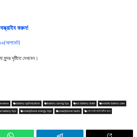
স্ক্রাইব করুন!
২০২৬(আপডেট)
ুন্দর দৃষ্টিতে দেখবেন।
tenance
battery optimization
battery saving tips
ios battery drain
mobile battery care
e battery tips
smartphone energy tips
smartphone hacks
ফোন চার্জ অটোমেটিক কমে