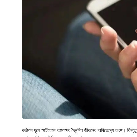
বর্তমান যুগে স্মার্টফোন আমাদের দৈনন্দিন জীবনের অবিচ্ছেদ্য অংশ। কিন