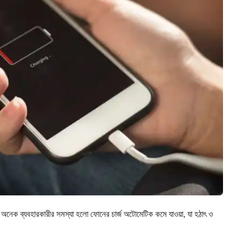
্তু অনেক ব্যবহারকারীর সমস্যা হলো ফোনের চার্জ অটোমেটিক কমে যাওয়া, যা হঠাৎ ও