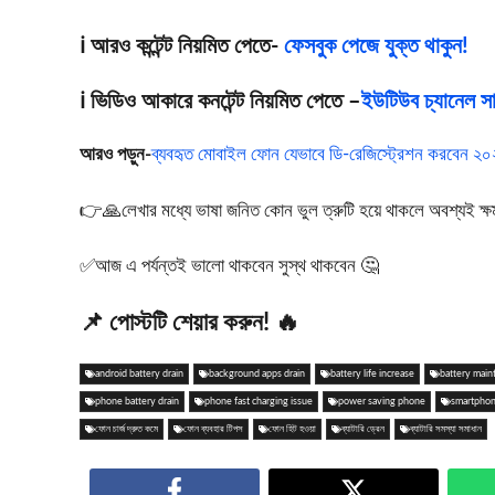
ℹ️ আরও কন্টেন্ট নিয়মিত পেতে-
ফেসবুক পেজে যুক্ত থাকুন!
ℹ️ ভিডিও আকারে কনটেন্ট নিয়মিত পেতে –
ইউটিউব চ্যানেল সাব
আরও পড়ুন-
ব্যবহৃত মোবাইল ফোন যেভাবে ডি-রেজিস্ট্রেশন করবেন 
👉🙏লেখার মধ্যে ভাষা জনিত কোন ভুল ত্রুটি হয়ে থাকলে অবশ্যই ক্ষমা স
✅আজ এ পর্যন্তই ভালো থাকবেন সুস্থ থাকবেন 🤔
📌 পোস্টটি শেয়ার করুন! 🔥
android battery drain
background apps drain
battery life increase
battery main
phone battery drain
phone fast charging issue
power saving phone
smartphon
ফোন চার্জ দ্রুত কমে
ফোন ব্যবহার টিপস
ফোন হিট হওয়া
ব্যাটারি ড্রেন
ব্যাটারি সমস্যা সমাধান