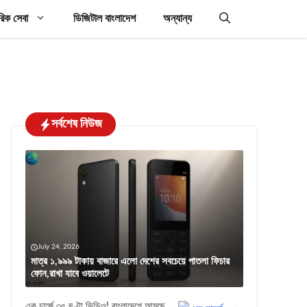
রিক সেবা
ডিজিটাল বাংলাদেশ
অন্যান্য
সর্বশেষ নিউজ
July 24, 2026
মাত্র ১,৯৯৯ টাকায় বাজারে এলো দেশের সবচেয়ে পাতলা ফিচার
ফোন,রাখা যাবে ওয়ালেটে
এক চার্জে ৩৫ ঘণ্টা ভিডিও! বাংলাদেশে আসছে