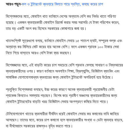
আরও পড়ুন-
কল ও ইন্টারনেট ব্যবহারে মিলতে পারে স্বস্তি, কমছে করের চাপ
বিশ্লেষকদের মতে, মোবাইল খাত বর্তমানে দেশের অন্যতম বেশি কর নির্ভর খাতে পরিণত
হয়েছে। একজন ব্যবহারকারী মোবাইল রিচার্জ করার সময় সরাসরি যে টাকা পরিশোধ করেন,
তার বড় একটি অংশ কর হিসেবে সরকারের কোষাগারে জমা হয়।
খাতসংশ্লিষ্ট সূত্রগুলো বলছে, বর্তমানে মোবাইল সেবায় ১৫ শতাংশ ভ্যাট, সম্পূরক শুল্ক এবং
অন্যান্য কর মিলিয়ে মোট করের হার অনেক বেশি। ফলে একজন গ্রাহক ১০০ টাকার সেবা
নিতে গিয়ে বাস্তবে আরও বেশি টাকা ব্যয় করছেন।
বিশেষজ্ঞদের মতে, এই বাড়তি করের চাপ সবচেয়ে বেশি প্রভাব ফেলছে সাধারণ ও নিম্নআয়ের
ব্যবহারকারীদের ওপর। কারণ বর্তমানে অনলাইন শিক্ষা, ফ্রিল্যান্সিং, ডিজিটাল ব্যাংকিং এবং
সামাজিক যোগাযোগমাধ্যম ব্যবহারের জন্য মোবাইল ইন্টারনেট অপরিহার্য হয়ে উঠেছে।
প্রযুক্তি বিশ্লেষকরা বলছেন, উচ্চ করের কারণে অনেক ব্যবহারকারী প্রয়োজনীয় ডেটা
প্যাকেজ কিনতেও সমস্যায় পড়ছেন। বিশেষ করে গ্রামীণ অঞ্চলের ব্যবহারকারীদের জন্য
মোবাইল ইন্টারনেটের বাড়তি খরচ ডিজিটাল সেবায় অংশগ্রহণ কমিয়ে দিতে পারে।
টেলিযোগাযোগ খাতের ব্যবসায়ীরা দীর্ঘদিন ধরেই মোবাইল সেবায় কর কমানোর দাবি জানিয়ে
আসছেন। তাদের মতে, করের চাপ কমানো হলে ব্যবহারকারীর সংখ্যা ও ডেটা ব্যবহার বাড়বে,
যা দীর্ঘমেয়াদে সরকারের রাজস্বও বৃদ্ধি করতে পারে।