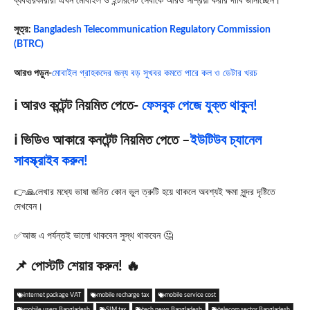
ব্যবহারকারীরা এখন মোবাইল ও ইন্টারনেট সেবাকে আরও সাশ্রয়ী করার দাবি জানাচ্ছেন।
সূত্র:
Bangladesh Telecommunication Regulatory Commission
(BTRC)
আরও পড়ুন-
মোবাইল গ্রাহকদের জন্য বড় সুখবর কমতে পারে কল ও ডেটার খরচ
ℹ️ আরও কন্টেন্ট নিয়মিত পেতে-
ফেসবুক পেজে যুক্ত থাকুন!
ℹ️ ভিডিও আকারে কনটেন্ট নিয়মিত পেতে –
ইউটিউব চ্যানেল
সাবস্ক্রাইব করুন!
👉🙏লেখার মধ্যে ভাষা জনিত কোন ভুল ত্রুটি হয়ে থাকলে অবশ্যই ক্ষমা সুন্দর দৃষ্টিতে
দেখবেন।
✅আজ এ পর্যন্তই ভালো থাকবেন সুস্থ থাকবেন 🤔
📌 পোস্টটি শেয়ার করুন! 🔥
internet package VAT
mobile recharge tax
mobile service cost
mobile users Bangladesh
SIM tax
tech news Bangladesh
telecom sector Bangladesh