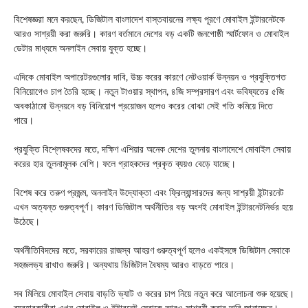
বিশেষজ্ঞরা মনে করছেন, ডিজিটাল বাংলাদেশ বাস্তবায়নের লক্ষ্য পূরণে মোবাইল ইন্টারনেটকে
আরও সাশ্রয়ী করা জরুরি। কারণ বর্তমানে দেশের বড় একটি জনগোষ্ঠী স্মার্টফোন ও মোবাইল
ডেটার মাধ্যমে অনলাইন সেবায় যুক্ত হচ্ছে।
এদিকে মোবাইল অপারেটরগুলোর দাবি, উচ্চ করের কারণে নেটওয়ার্ক উন্নয়ন ও প্রযুক্তিগত
বিনিয়োগেও চাপ তৈরি হচ্ছে। নতুন টাওয়ার স্থাপন, ৪জি সম্প্রসারণ এবং ভবিষ্যতের ৫জি
অবকাঠামো উন্নয়নে বড় বিনিয়োগ প্রয়োজন হলেও করের বোঝা সেই গতি কমিয়ে দিতে
পারে।
প্রযুক্তি বিশ্লেষকদের মতে, দক্ষিণ এশিয়ার অনেক দেশের তুলনায় বাংলাদেশে মোবাইল সেবায়
করের হার তুলনামূলক বেশি। ফলে গ্রাহকদের প্রকৃত ব্যয়ও বেড়ে যাচ্ছে।
বিশেষ করে তরুণ প্রজন্ম, অনলাইন উদ্যোক্তা এবং ফ্রিল্যান্সারদের জন্য সাশ্রয়ী ইন্টারনেট
এখন অত্যন্ত গুরুত্বপূর্ণ। কারণ ডিজিটাল অর্থনীতির বড় অংশই মোবাইল ইন্টারনেটনির্ভর হয়ে
উঠেছে।
অর্থনীতিবিদদের মতে, সরকারের রাজস্ব আহরণ গুরুত্বপূর্ণ হলেও একইসঙ্গে ডিজিটাল সেবাকে
সহজলভ্য রাখাও জরুরি। অন্যথায় ডিজিটাল বৈষম্য আরও বাড়তে পারে।
সব মিলিয়ে মোবাইল সেবায় বাড়তি ভ্যাট ও করের চাপ নিয়ে নতুন করে আলোচনা শুরু হয়েছে।