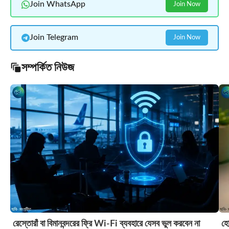
Join WhatsApp
Join Now
Join Telegram
Join Now
সম্পর্কিত নিউজ
রেস্তোরাঁ বা বিমানবন্দরের ফ্রি Wi-Fi ব্যবহারে যেসব ভুল করবেন না
হো