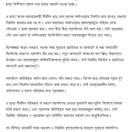
ছাড়া স্টার্টআপ অ্যাপ বন্ধ রাখার পরামর্শ দেওয়া হচ্ছে।
এ ছাড়া অনেক ব্যবহারকারী দীর্ঘদিন ধরে এমন অনেক সফটওয়্যার ইনস্টল করে রাখেন, যেগুলো
নিয়মিত ব্যবহার করা হয় না। এসব অব্যবহৃত সফটওয়্যার ব্যাকগ্রাউন্ডে সক্রিয় থেকে
স্টোরেজ ও র‌্যাম ব্যবহার করে। ফলে ধীরে ধীরে ল্যাপটপের গতি কমে যায়। তাই প্রয়োজন
নেই এমন অ্যাপ বা সফটওয়্যার আনইনস্টল করলে পারফরম্যান্স উন্নত হতে পারে।
বিশেষজ্ঞরা আরও বলছেন, অনেক সময় পুরোনো ড্রাইভার বা আপডেট না করা অপারেটিং
সিস্টেমের কারণেও ল্যাপটপ ধীর হয়ে যায়। নতুন আপডেটে সাধারণত বাগ ফিক্স, নিরাপত্তা
উন্নয়ন এবং পারফরম্যান্স অপ্টিমাইজেশনের সুবিধা থাকে। তাই নিয়মিত সিস্টেম ও ড্রাইভার
আপডেট রাখা গুরুত্বপূর্ণ।
ল্যাপটপে অতিরিক্ত ফাইল জমে গেলেও গতি কমতে পারে। বিশেষ করে স্টোরেজ প্রায় পূর্ণ
হয়ে গেলে সিস্টেম স্বাভাবিক গতিতে কাজ করতে পারে না। তাই অপ্রয়োজনীয় ফাইল,
ডাউনলোড ও ক্যাশ পরিষ্কার রাখা প্রয়োজন।
এ ছাড়া দীর্ঘদিন পরিষ্কার না করলে ল্যাপটপের ভেতরে ধুলাবালি জমে কুলিং সিস্টেমে সমস্যা
তৈরি করতে পারে। এতে প্রসেসর অতিরিক্ত গরম হয়ে পারফরম্যান্স কমিয়ে দেয়। তাই
নিয়মিত পরিষ্কার ও প্রয়োজন হলে সার্ভিসিং করানোর পরামর্শ দেন প্রযুক্তিবিদরা।
সব মিলিয়ে, কয়েকটি সহজ অভ্যাস ও নিয়মিত রক্ষণাবেক্ষণের মাধ্যমে পুরোনো ল্যাপটপও