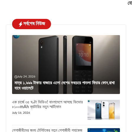
য
সর্বশেষ নিউজ
July 24, 2026
মাত্র ১,৯৯৯ টাকায় বাজারে এলো দেশের সবচেয়ে পাতলা ফিচার ফোন,রাখা
যাবে ওয়ালেটে
এক চার্জে ৩৫ ঘণ্টা ভিডিও! বাংলাদেশে আসছে ভিভোর
৮১০০mAh ব্যাটারির নতুন স্মার্টফোন
July 16, 2026
পেশাজীবীদের জন্য টেলিটকের নতুন পেশাজীবী প্যাকেজ