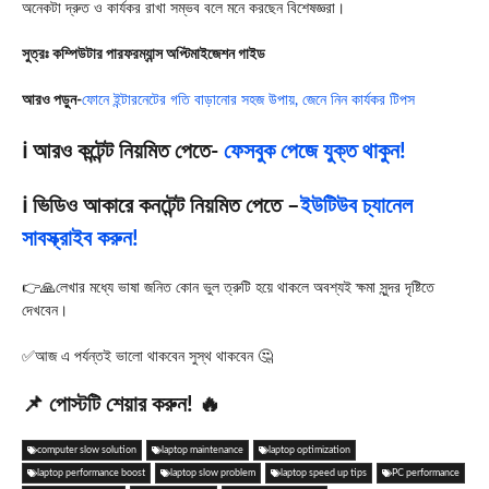
অনেকটা দ্রুত ও কার্যকর রাখা সম্ভব বলে মনে করছেন বিশেষজ্ঞরা।
সুত্রঃ কম্পিউটার পারফরম্যান্স অপ্টিমাইজেশন গাইড
আরও পড়ুন-
ফোনে ইন্টারনেটের গতি বাড়ানোর সহজ উপায়, জেনে নিন কার্যকর টিপস
ℹ️ আরও কন্টেন্ট নিয়মিত পেতে-
ফেসবুক পেজে যুক্ত থাকুন!
ℹ️ ভিডিও আকারে কনটেন্ট নিয়মিত পেতে –
ইউটিউব চ্যানেল
সাবস্ক্রাইব করুন!
👉🙏লেখার মধ্যে ভাষা জনিত কোন ভুল ত্রুটি হয়ে থাকলে অবশ্যই ক্ষমা সুন্দর দৃষ্টিতে
দেখবেন।
✅আজ এ পর্যন্তই ভালো থাকবেন সুস্থ থাকবেন 🤔
📌 পোস্টটি শেয়ার করুন! 🔥
computer slow solution
laptop maintenance
laptop optimization
laptop performance boost
laptop slow problem
laptop speed up tips
PC performance