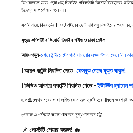
বিশেষজ্ঞদের মতে, ছোট এই ডিজাইন পরিবর্তনটি কিবোর্ড ব্যবহারের
উদ্দেশ্য সম্পর্কে জানতেন না।
সব মিলিয়ে, কিবোর্ডের F ও J বাটনের ছোট দাগ শুধু ডিজাইনের অংশ নয়, বর
সুত্রঃ কম্পিউটার কিবোর্ড ডিজাইন গাইড ও ঢাকা মেইল
আরও পড়ুন-
ফোনে ইন্টারনেটের গতি বাড়ানোর সহজ উপায়, জেনে নিন কার
ℹ️ আরও কন্টেন্ট নিয়মিত পেতে-
ফেসবুক পেজে যুক্ত থাকুন!
ℹ️ ভিডিও আকারে কনটেন্ট নিয়মিত পেতে –
ইউটিউব চ্যানেল সাব
👉🙏লেখার মধ্যে ভাষা জনিত কোন ভুল ত্রুটি হয়ে থাকলে অবশ্যই ক্ষমা স
✅আজ এ পর্যন্তই ভালো থাকবেন সুস্থ থাকবেন 🤔
📌 পোস্টটি শেয়ার করুন! 🔥