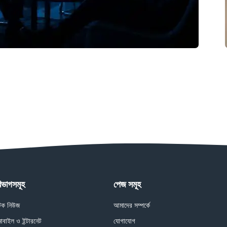
িভাগসমূহ
পেজ সমূহ
েক নিউজ
আমাদের সম্পর্কে
োবাইল ও ইন্টারনেট
যোগাযোগ