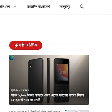
রিক সেবা
ডিজিটাল বাংলাদেশ
অন্যান্য
সর্বশেষ নিউজ
July 24, 2026
মাত্র ১,৯৯৯ টাকায় বাজারে এলো দেশের সবচেয়ে পাতলা ফিচার
ফোন,রাখা যাবে ওয়ালেটে
এক চার্জে ৩৫ ঘণ্টা ভিডিও! বাংলাদেশে আসছে