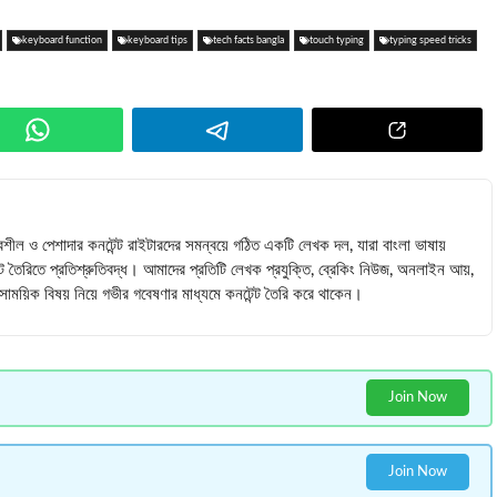
keyboard function
keyboard tips
tech facts bangla
touch typing
typing speed tricks
বশীল ও পেশাদার কনটেন্ট রাইটারদের সমন্বয়ে গঠিত একটি লেখক দল, যারা বাংলা ভাষায়
ন্ট তৈরিতে প্রতিশ্রুতিবদ্ধ। আমাদের প্রতিটি লেখক প্রযুক্তি, ব্রেকিং নিউজ, অনলাইন আয়,
 সমসাময়িক বিষয় নিয়ে গভীর গবেষণার মাধ্যমে কনটেন্ট তৈরি করে থাকেন।
Join Now
Join Now