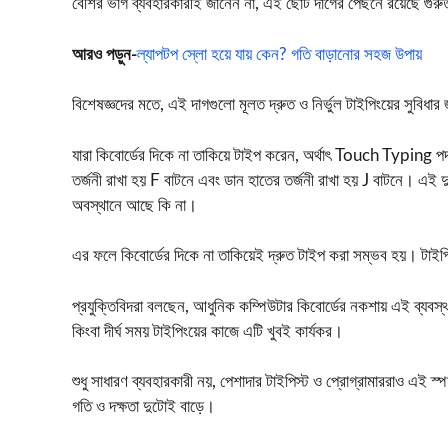
বেশির ভাগ ব্যবহারকারীই জানেন না, এই ছোট দাগের পেছনে রয়েছে গুরুত্
আরও পড়ুন-
ল্যাপটপ স্লো হয়ে যায় কেন? গতি বাড়ানোর সহজ উপায়
বিশেষজ্ঞদের মতে, এই দাগগুলো মূলত দ্রুত ও নির্ভুল টাইপিংয়ের সুবিধার 
যারা কিবোর্ডের দিকে না তাকিয়ে টাইপ করেন, অর্থাৎ
Touch Typing
পদ
তর্জনী রাখা হয় F বাটনে এবং ডান হাতের তর্জনী রাখা হয় J বাটনে। এই 
অবস্থানে আছে কি না।
এর ফলে কিবোর্ডের দিকে না তাকিয়েই দ্রুত টাইপ করা সম্ভব হয়। টাইপিং
প্রযুক্তিবিদরা বলছেন, আধুনিক কম্পিউটার কিবোর্ডের নকশায় এই ব্যবস্থা
কিংবা দীর্ঘ সময় টাইপিংয়ের কাজে এটি খুবই কার্যকর।
শুধু সাধারণ ব্যবহারকারী নয়, পেশাদার টাইপিস্ট ও প্রোগ্রামাররাও এই 
গতি ও দক্ষতা দুটোই বাড়ে।