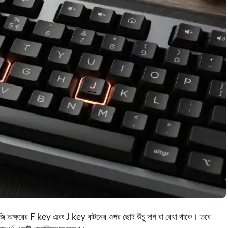
জি অক্ষরের
F key
এবং
J key
বাটনের ওপর ছোট উঁচু দাগ বা রেখা থাকে। তবে