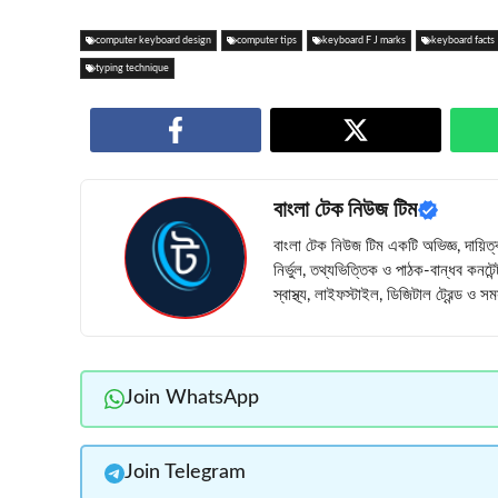
computer keyboard design
computer tips
keyboard F J marks
keyboard facts
typing technique
বাংলা টেক নিউজ টিম
বাংলা টেক নিউজ টিম একটি অভিজ্ঞ, দায়িত্
নির্ভুল, তথ্যভিত্তিক ও পাঠক-বান্ধব কনটে
স্বাস্থ্য, লাইফস্টাইল, ডিজিটাল ট্রেন্ড ও
Join WhatsApp
Join Telegram