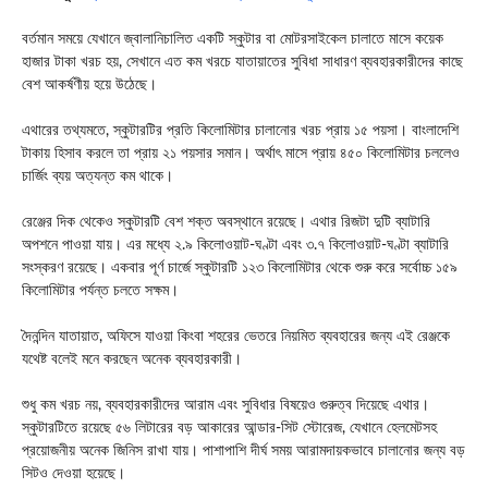
বর্তমান সময়ে যেখানে জ্বালানিচালিত একটি স্কুটার বা মোটরসাইকেল চালাতে মাসে কয়েক
হাজার টাকা খরচ হয়, সেখানে এত কম খরচে যাতায়াতের সুবিধা সাধারণ ব্যবহারকারীদের কাছে
বেশ আকর্ষণীয় হয়ে উঠেছে।
এথারের তথ্যমতে, স্কুটারটির প্রতি কিলোমিটার চালানোর খরচ প্রায় ১৫ পয়সা। বাংলাদেশি
টাকায় হিসাব করলে তা প্রায় ২১ পয়সার সমান। অর্থাৎ মাসে প্রায় ৪৫০ কিলোমিটার চললেও
চার্জিং ব্যয় অত্যন্ত কম থাকে।
রেঞ্জের দিক থেকেও স্কুটারটি বেশ শক্ত অবস্থানে রয়েছে। এথার রিজটা দুটি ব্যাটারি
অপশনে পাওয়া যায়। এর মধ্যে ২.৯ কিলোওয়াট-ঘণ্টা এবং ৩.৭ কিলোওয়াট-ঘণ্টা ব্যাটারি
সংস্করণ রয়েছে। একবার পূর্ণ চার্জে স্কুটারটি ১২৩ কিলোমিটার থেকে শুরু করে সর্বোচ্চ ১৫৯
কিলোমিটার পর্যন্ত চলতে সক্ষম।
দৈনন্দিন যাতায়াত, অফিসে যাওয়া কিংবা শহরের ভেতরে নিয়মিত ব্যবহারের জন্য এই রেঞ্জকে
যথেষ্ট বলেই মনে করছেন অনেক ব্যবহারকারী।
শুধু কম খরচ নয়, ব্যবহারকারীদের আরাম এবং সুবিধার বিষয়েও গুরুত্ব দিয়েছে এথার।
স্কুটারটিতে রয়েছে ৫৬ লিটারের বড় আকারের আন্ডার-সিট স্টোরেজ, যেখানে হেলমেটসহ
প্রয়োজনীয় অনেক জিনিস রাখা যায়। পাশাপাশি দীর্ঘ সময় আরামদায়কভাবে চালানোর জন্য বড়
সিটও দেওয়া হয়েছে।