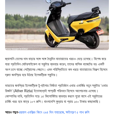
জ্বালানি তেলের দাম বাড়ার সঙ্গে সঙ্গে দৈনন্দিন যাতায়াতের খরচও বেড়ে চলেছে। বিশেষ করে
যারা প্রতিদিন মোটরসাইকেল বা স্কুটার ব্যবহার করেন, তাদের মাসিক বাজেটের বড় একটি
অংশ চলে যাচ্ছে পেট্রোলের পেছনে। এমন পরিস্থিতিতে কম খরচে যাতায়াতের বিকল্প হিসেবে
দ্রুত জনপ্রিয় হয়ে উঠছে ইলেকট্রিক স্কুটার।
ভারতের জনপ্রিয় ইলেকট্রিক টু-হুইলার নির্মাতা প্রতিষ্ঠান এথার এনার্জির নতুন স্কুটার ‘এথার
রিজটা’ (Ather Rizta) ইতোমধ্যেই সাশ্রয়ী পরিবহন হিসেবে আলোচনায় এসেছে।
কোম্পানির দাবি, প্রতিদিন গড়ে ১৫ কিলোমিটার ব্যবহার করলে পুরো মাসে এই স্কুটারের
চার্জিং খরচ হবে মাত্র ১০৭ রুপি। বাংলাদেশি মুদ্রায় যা প্রায় ১৫০ টাকার কাছাকাছি।
আরও পড়ুন-
রয়্যাল এনফিল্ড কিনে ২৯৪ দিন গ্যারেজে, ক্ষতিপূরণ ৫ লাখ রুপি