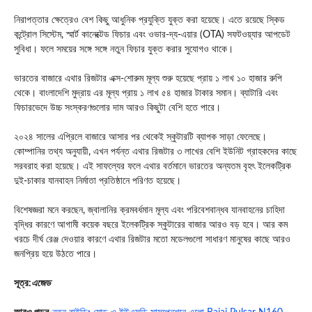
নিরাপত্তার ক্ষেত্রেও বেশ কিছু আধুনিক প্রযুক্তি যুক্ত করা হয়েছে। এতে রয়েছে স্কিড
কন্ট্রোল সিস্টেম, স্মার্ট কানেক্টেড ফিচার এবং ওভার-দ্য-এয়ার (OTA) সফটওয়্যার আপডেট
সুবিধা। ফলে সময়ের সঙ্গে সঙ্গে নতুন ফিচার যুক্ত করার সুযোগও থাকে।
ভারতের বাজারে এথার রিজটার এক্স-শোরুম মূল্য শুরু হয়েছে প্রায় ১ লাখ ১০ হাজার রুপি
থেকে। বাংলাদেশি মুদ্রায় এর মূল্য প্রায় ১ লাখ ৫৪ হাজার টাকার সমান। ব্যাটারি এবং
ফিচারভেদে উচ্চ সংস্করণগুলোর দাম আরও কিছুটা বেশি হতে পারে।
২০২৪ সালের এপ্রিলে বাজারে আসার পর থেকেই স্কুটারটি ব্যাপক সাড়া ফেলেছে।
কোম্পানির তথ্য অনুযায়ী, এখন পর্যন্ত এথার রিজটার ৩ লাখের বেশি ইউনিট গ্রাহকদের কাছে
সরবরাহ করা হয়েছে। এই সাফল্যের ফলে এথার বর্তমানে ভারতের অন্যতম বৃহৎ ইলেকট্রিক
দুই-চাকার যানবাহন নির্মাতা প্রতিষ্ঠানে পরিণত হয়েছে।
বিশেষজ্ঞরা মনে করছেন, জ্বালানির ক্রমবর্ধমান মূল্য এবং পরিবেশবান্ধব যানবাহনের চাহিদা
বৃদ্ধির কারণে আগামী কয়েক বছরে ইলেকট্রিক স্কুটারের বাজার আরও বড় হবে। আর কম
খরচে দীর্ঘ রেঞ্জ দেওয়ার কারণে এথার রিজটার মতো মডেলগুলো সাধারণ মানুষের কাছে আরও
জনপ্রিয় হয়ে উঠতে পারে।
সূত্র:
এজেড