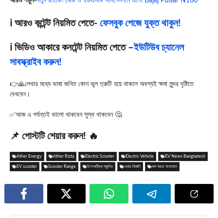
আরও পড়ুন-
নতুন রাইডিং মোড ও ইউএসডি সাসপেনশনে এলো Bajaj Pulsar N160
ℹ️ আরও কন্টেন্ট নিয়মিত পেতে-
ফেসবুক পেজে যুক্ত থাকুন!
ℹ️ ভিডিও আকারে কনটেন্ট নিয়মিত পেতে –
ইউটিউব চ্যানেল
সাবস্ক্রাইব করুন!
👉🙏লেখার মধ্যে ভাষা জনিত কোন ভুল ত্রুটি হয়ে থাকলে অবশ্যই ক্ষমা সুন্দর দৃষ্টিতে
দেখবেন।
✅আজ এ পর্যন্তই ভালো থাকবেন সুস্থ থাকবেন 🤔
📌 পোস্টটি শেয়ার করুন! 🔥
Ather Energy
Ather Rizta
Electric Scooter
Electric Vehicle
EV News Bangladesh
EV scooter
Scooter Range
ইলেকট্রিক স্কুটার
এথার রিজটা
কম খরচে যাতায়াত