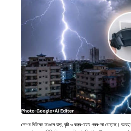
দেশের বিভিন্ন অঞ্চলে ঝড়, বৃষ্টি ও বজ্রপাতের প্রবণতা বেড়েছে। আবহাওয়