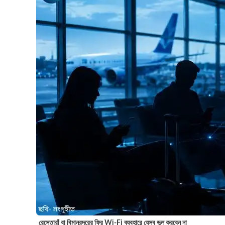
রেস্তোরাঁ বা বিমানবন্দরের ফ্রি Wi-Fi ব্যবহারে যেসব ভুল করবেন না