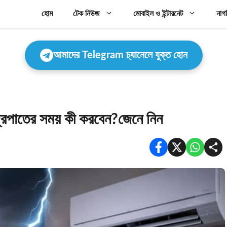
হোম
টেক নিউজ
মোবাইল ও ইন্টারনেট
নাগ
আমাদের Telegram চ্যানেলে যুক্ত হোন
জ্রপাতের সময় কী করবেন?জেনে নিন