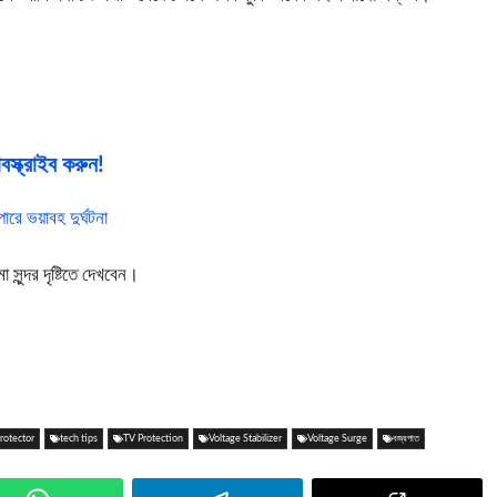
স্ক্রাইব করুন!
ারে ভয়াবহ দুর্ঘটনা
ুন্দর দৃষ্টিতে দেখবেন।
rotector
tech tips
TV Protection
Voltage Stabilizer
Voltage Surge
বজ্রপাত