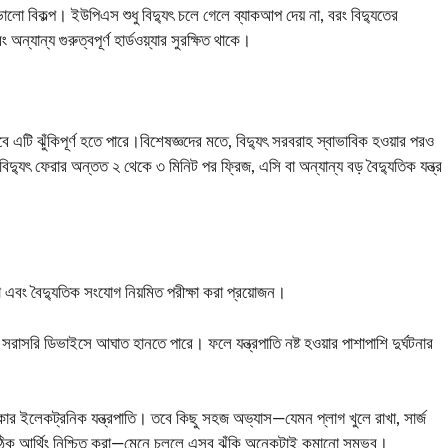
 বিকল্প। ইউপিএস শুধু বিদ্যুৎ চলে গেলে ব্যাকআপ দেয় না, বরং বিদ্যুতের
ন্যান্য গুরুত্বপূর্ণ হার্ডওয়্যার সুরক্ষিত থাকে।
ে এটি ঝুঁকিপূর্ণ হতে পারে।বিশেষজ্ঞদের মতে, বিদ্যুৎ সরবরাহ স্বাভাবিক হওয়ার পরও
দ্যুৎ ফেরার অন্তত ২ থেকে ৩ মিনিট পর ফ্রিজ, এসি বা অন্যান্য বড় বৈদ্যুতিক যন্ত্র
স্থা এবং বৈদ্যুতিক সংযোগ নিয়মিত পরীক্ষা করা প্রয়োজন।
 সরাসরি ডিভাইসে আঘাত হানতে পারে। ফলে যন্ত্রপাতি নষ্ট হওয়ার পাশাপাশি দুর্ঘটনার
কার ইলেকট্রনিক যন্ত্রপাতি। তবে কিছু সহজ অভ্যাস—যেমন প্লাগ খুলে রাখা, সার্জ
ং সঠিক আর্থিং নিশ্চিত করা—মেনে চললে এসব ঝুঁকি অনেকটাই কমানো সম্ভব।