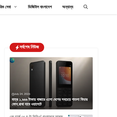
রিক সেবা
ডিজিটাল বাংলাদেশ
অন্যান্য
সর্বশেষ নিউজ
July 24, 2026
মাত্র ১,৯৯৯ টাকায় বাজারে এলো দেশের সবচেয়ে পাতলা ফিচার
ফোন,রাখা যাবে ওয়ালেটে
এক চার্জে ৩৫ ঘণ্টা ভিডিও! বাংলাদেশে আসছে