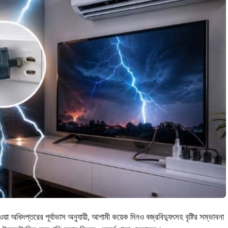
া অধিদপ্তরের পূর্বাভাস অনুযায়ী, আগামী কয়েক দিনও বজ্রবিদ্যুৎসহ বৃষ্টির সম্ভাবনা