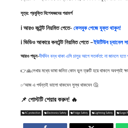
সূত্র: প্রযুক্তি বিশেষজ্ঞদের পরামর্শ
ℹ️ আরও কন্টেন্ট নিয়মিত পেতে-
ফেসবুক পেজে যুক্ত থাকুন!
ℹ️ ভিডিও আকারে কনটেন্ট নিয়মিত পেতে –
ইউটিউব চ্যানেল সাব
আরও পড়ুন-
দীর্ঘদিন বন্ধ থাকা এসি চালুর আগে সতর্কতা: না জানলে হতে প
👉🙏লেখার মধ্যে ভাষা জনিত কোন ভুল ত্রুটি হয়ে থাকলে অবশ্যই ক্ষমা স
✅আজ এ পর্যন্তই ভালো থাকবেন সুস্থ থাকবেন 🤔
📌 পোস্টটি শেয়ার করুন! 🔥
AC protection
Electronics Safety
Fridge Safety
Lightning Safety
Surge P