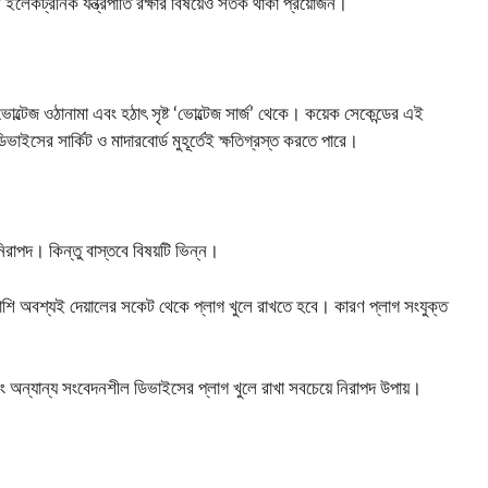
 ইলেকট্রনিক যন্ত্রপাতি রক্ষার বিষয়েও সতর্ক থাকা প্রয়োজন।
োল্টেজ ওঠানামা এবং হঠাৎ সৃষ্ট ‘ভোল্টেজ সার্জ’ থেকে। কয়েক সেকেন্ডের এই
াইসের সার্কিট ও মাদারবোর্ড মুহূর্তেই ক্ষতিগ্রস্ত করতে পারে।
রাপদ। কিন্তু বাস্তবে বিষয়টি ভিন্ন।
পাশি অবশ্যই দেয়ালের সকেট থেকে প্লাগ খুলে রাখতে হবে। কারণ প্লাগ সংযুক্ত
 অন্যান্য সংবেদনশীল ডিভাইসের প্লাগ খুলে রাখা সবচেয়ে নিরাপদ উপায়।