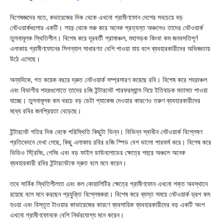
বিশেষজ্ঞদের মতে, কভারেজের দিক থেকে এখনো গ্রামীণফোন দেশের সবচেয়ে বড়
নেটওয়ার্কগুলোর একটি। শহর থেকে শুরু করে অনেক প্রত্যন্ত অঞ্চলেও তাদের নেটওয়ার্ক
তুলনামূলক স্থিতিশীল। বিশেষ করে দূরবর্তী গ্রামাঞ্চল, মহাসড়ক কিংবা কম জনবসতিপূর্ণ
এলাকায় গ্রামীণফোনের সিগন্যাল সাধারণত বেশি পাওয়া যায় বলে ব্যবহারকারীদের অভিজ্ঞতায়
উঠে এসেছে।
অন্যদিকে, গত কয়েক বছরে দ্রুত নেটওয়ার্ক সম্প্রসারণ করেছে রবি। বিশেষ করে শহরাঞ্চল
এবং বিভাগীয় শহরগুলোতে তাদের ৪জি ইন্টারনেট পারফরম্যান্স নিয়ে ইতিবাচক মতামত পাওয়া
যাচ্ছে। তুলনামূলক কম খরচে বড় ডেটা প্যাকেজ দেওয়ার কারণেও তরুণ ব্যবহারকারীদের
মধ্যে রবির জনপ্রিয়তা বেড়েছে।
ইন্টারনেট গতির দিক থেকে পরিস্থিতি কিছুটা ভিন্ন। বিভিন্ন স্বাধীন নেটওয়ার্ক বিশ্লেষণ
প্রতিবেদনে দেখা গেছে, কিছু এলাকায় রবির ৪জি স্পিড বেশ ভালো পারফর্ম করে। বিশেষ করে
ভিডিও স্ট্রিমিং, গেমিং এবং বড় ফাইল ডাউনলোডের ক্ষেত্রে শহুরে অঞ্চলে অনেক
ব্যবহারকারী রবির ইন্টারনেটকে দ্রুত বলে মনে করেন।
তবে সার্বিক স্থিতিশীলতা এবং কল কোয়ালিটির ক্ষেত্রে গ্রামীণফোন এখনো শক্ত অবস্থানে
রয়েছে বলে মনে করছেন প্রযুক্তি বিশ্লেষকরা। বিশেষ করে ব্যস্ত সময়ে নেটওয়ার্ক ড্রপ কম
হওয়া এবং বিস্তৃত টাওয়ার কাভারেজের কারণে ব্যবসায়িক ব্যবহারকারীদের বড় একটি অংশ
এখনো গ্রামীণফোনকে বেশি নির্ভরযোগ্য মনে করেন।