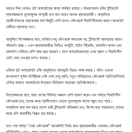
খরচের দিক থেকেও দুই অপারেটরের মধ্যে পার্থক্য রয়েছে। সাধারণভাবে রবির ইন্টারনেট
প্যাকেজগুলো তুলনামূলক সাশ্রয়ী বলে মনে করেন অনেক ব্যবহারকারী। অন্যদিকে
গ্রামীণফোনের প্যাকেজের দাম কিছুটা বেশি হলেও নেটওয়ার্ক স্থিতিশীলতার কারণে অনেকেই
সেটিকে প্রাধান্য দেন।
প্রযুক্তি বিশেষজ্ঞদের মতে, বর্তমানে শুধু নেটওয়ার্ক কভারেজ নয়, ইন্টারনেট ব্যবহারের ধারাও
পরিবর্তন হচ্ছে। এখন ব্যবহারকারীরা ভিডিও কনটেন্ট, লাইভ স্ট্রিমিং, অনলাইন ক্লাস এবং
মোবাইল গেমিংয়ে বেশি সময় ব্যয় করছেন। ফলে অপারেটরগুলোর ওপর দ্রুত ও স্থিতিশীল
ডেটা সেবা দেওয়ার চাপও বাড়ছে।
এদিকে দুই অপারেটরই ৫জি প্রযুক্তির প্রস্তুতি নিয়েও কাজ করছে। যদিও এখনো
বাংলাদেশে পূর্ণাঙ্গ বাণিজ্যিক ৫জি সেবা চালু হয়নি, তবুও ভবিষ্যতের নেটওয়ার্ক প্রতিযোগিতায়
এগিয়ে থাকতে অবকাঠামো উন্নয়নে বিনিয়োগ বাড়াচ্ছে প্রতিষ্ঠানগুলো।
বিশ্লেষকদের মতে, যারা দেশের বিভিন্ন অঞ্চলে বেশি ভ্রমণ করেন এবং সর্বত্র স্থিতিশীল
নেটওয়ার্ক চান, তাদের জন্য গ্রামীণফোন এখনো তুলনামূলক ভালো পছন্দ হতে পারে।
অন্যদিকে যারা কম খরচে ভালো ৪জি ইন্টারনেট অভিজ্ঞতা চান, বিশেষ করে শহরাঞ্চলে, তাদের
কাছে রবি আকর্ষণীয় বিকল্প হয়ে উঠছে।
তবে শেষ পর্যন্ত “সেরা নেটওয়ার্ক” অনেকটাই নির্ভর করে ব্যবহারকারীর এলাকার নেটওয়ার্ক