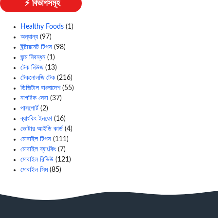
⚡ বিভাগসমূহ
Healthy Foods
(1)
অন্যান্য
(97)
ইন্টারনেট টিপস
(98)
জন্ম নিবন্ধন
(1)
টেক নিউজ
(13)
টেকনোলজি টেক
(216)
ডিজিটাল বাংলাদেশ
(55)
নাগরিক সেবা
(37)
পাসপোর্ট
(2)
ব্যাংকিং ইনফো
(16)
ভোটার আইডি কার্ড
(4)
মোবাইল টিপস
(111)
মোবাইল ব্যাংকিং
(7)
মোবাইল রিভিউ
(121)
মোবাইল সিম
(85)