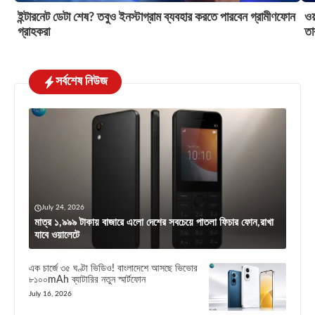
ইন্টারনেট ডেটা শেষ? তবুও ইনস্টাগ্রাম ব্যবহার করতে পারবেন গ্রামীণফোন
ওয়
গ্রাহকরা
তা
সর্বশেষ নিউজ
July 24, 2026
মাত্র ১,৯৯৯ টাকায় বাজারে এলো দেশের সবচেয়ে পাতলা ফিচার ফোন,রাখা
যাবে ওয়ালেটে
এক চার্জে ৩৫ ঘণ্টা ভিডিও! বাংলাদেশে আসছে ভিভোর
৮১০০mAh ব্যাটারির নতুন স্মার্টফোন
July 16, 2026