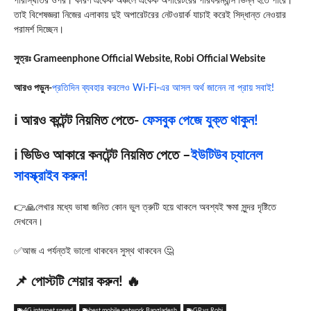
পরিস্থিতির ওপর। কারণ একেক অঞ্চলে একেক অপারেটরের পারফরম্যান্স ভিন্ন হতে পারে।
তাই বিশেষজ্ঞরা নিজের এলাকায় দুই অপারেটরের নেটওয়ার্ক যাচাই করেই সিদ্ধান্ত নেওয়ার
পরামর্শ দিচ্ছেন।
সুত্রঃ
Grameenphone Official Website
,
Robi Official Website
আরও পড়ুন-
প্রতিদিন ব্যবহার করলেও Wi-Fi-এর আসল অর্থ জানেন না প্রায় সবাই!
ℹ️ আরও কন্টেন্ট নিয়মিত পেতে-
ফেসবুক পেজে যুক্ত থাকুন!
ℹ️ ভিডিও আকারে কনটেন্ট নিয়মিত পেতে –
ইউটিউব চ্যানেল
সাবস্ক্রাইব করুন!
👉🙏লেখার মধ্যে ভাষা জনিত কোন ভুল ত্রুটি হয়ে থাকলে অবশ্যই ক্ষমা সুন্দর দৃষ্টিতে
দেখবেন।
✅আজ এ পর্যন্তই ভালো থাকবেন সুস্থ থাকবেন 🤔
📌 পোস্টটি শেয়ার করুন! 🔥
4G internet speed
best mobile network Bangladesh
GP vs Robi