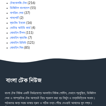
টেকনোলজি টেক
(216)
ডিজিটাল বাংলাদেশ
(55)
নাগরিক সেবা
(37)
পাসপোর্ট
(2)
ব্যাংকিং ইনফো
(16)
ভোটার আইডি কার্ড
(4)
মোবাইল টিপস
(111)
মোবাইল ব্যাংকিং
(7)
মোবাইল রিভিউ
(121)
মোবাইল সিম
(85)
বাংলা টেক নিউজ একটি নির্ভরযোগ্য অনলাইন নিউজ পোর্টাল, যেখানে প্রযুক্তি, ডিজিটাল
সেবা ও সাম্প্রতিক টেক আপডেট নিয়ে প্রকাশ করা হয় নির্ভুল ও তথ্যভিত্তিক সংবাদ।
পাঠকদের জন্য সহজ ভাষায় দ্রুত ও সঠিক তথ্য পৌঁছে দেওয়াই আমাদের মূল লক্ষ্য।