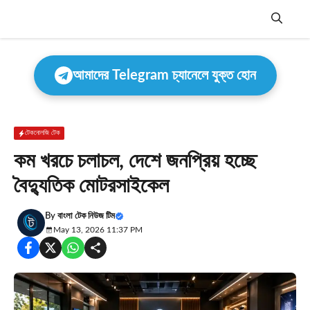
Skip
to
content
Menu
আমাদের Telegram চ্যানেলে যুক্ত হোন
টেকনোলজি টেক
কম খরচে চলাচল, দেশে জনপ্রিয় হচ্ছে
বৈদ্যুতিক মোটরসাইকেল
By
বাংলা টেক নিউজ টিম
May 13, 2026 11:37 PM