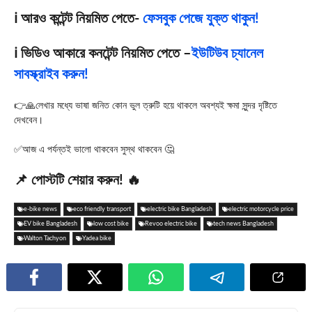
ℹ️ আরও কন্টেন্ট নিয়মিত পেতে-
ফেসবুক পেজে যুক্ত থাকুন!
ℹ️ ভিডিও আকারে কনটেন্ট নিয়মিত পেতে –
ইউটিউব চ্যানেল
সাবস্ক্রাইব করুন!
👉🙏লেখার মধ্যে ভাষা জনিত কোন ভুল ত্রুটি হয়ে থাকলে অবশ্যই ক্ষমা সুন্দর দৃষ্টিতে
দেখবেন।
✅আজ এ পর্যন্তই ভালো থাকবেন সুস্থ থাকবেন 🤔
📌 পোস্টটি শেয়ার করুন! 🔥
e-bike news
eco friendly transport
electric bike Bangladesh
electric motorcycle price
EV bike Bangladesh
low cost bike
Revoo electric bike
tech news Bangladesh
Walton Tachyon
Yadea bike