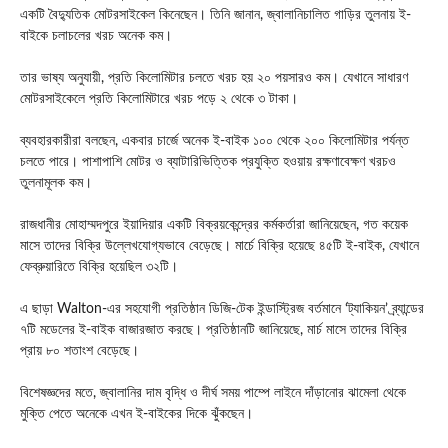
একটি বৈদ্যুতিক মোটরসাইকেল কিনেছেন। তিনি জানান, জ্বালানিচালিত গাড়ির তুলনায় ই-
বাইকে চলাচলের খরচ অনেক কম।
তার ভাষ্য অনুযায়ী, প্রতি কিলোমিটার চলতে খরচ হয় ২০ পয়সারও কম। যেখানে সাধারণ
মোটরসাইকেলে প্রতি কিলোমিটারে খরচ পড়ে ২ থেকে ৩ টাকা।
ব্যবহারকারীরা বলছেন, একবার চার্জে অনেক ই-বাইক ১০০ থেকে ২০০ কিলোমিটার পর্যন্ত
চলতে পারে। পাশাপাশি মোটর ও ব্যাটারিভিত্তিক প্রযুক্তি হওয়ায় রক্ষণাবেক্ষণ খরচও
তুলনামূলক কম।
রাজধানীর মোহাম্মদপুরে ইয়াদিয়ার একটি বিক্রয়কেন্দ্রের কর্মকর্তারা জানিয়েছেন, গত কয়েক
মাসে তাদের বিক্রি উল্লেখযোগ্যভাবে বেড়েছে। মার্চে বিক্রি হয়েছে ৪৫টি ই-বাইক, যেখানে
ফেব্রুয়ারিতে বিক্রি হয়েছিল ৩২টি।
এ ছাড়া
Walton
-এর সহযোগী প্রতিষ্ঠান ডিজি-টেক ইন্ডাস্ট্রিজ বর্তমানে ‘ট্যাকিয়ন’ ব্র্যান্ডের
৭টি মডেলের ই-বাইক বাজারজাত করছে। প্রতিষ্ঠানটি জানিয়েছে, মার্চ মাসে তাদের বিক্রি
প্রায় ৮০ শতাংশ বেড়েছে।
বিশেষজ্ঞদের মতে, জ্বালানির দাম বৃদ্ধি ও দীর্ঘ সময় পাম্পে লাইনে দাঁড়ানোর ঝামেলা থেকে
মুক্তি পেতে অনেকে এখন ই-বাইকের দিকে ঝুঁকছেন।