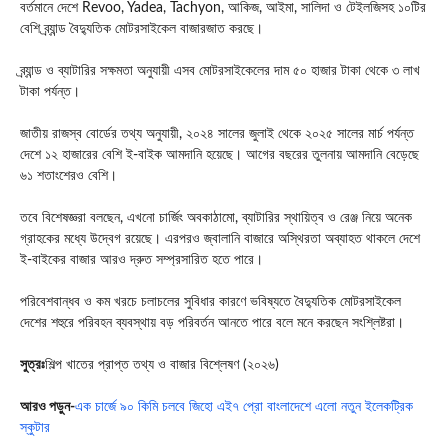
বর্তমানে দেশে
Revoo
,
Yadea
,
Tachyon
, আকিজ, আইমা, সালিদা ও টেইলজিসহ ১০টির
বেশি ব্র্যান্ড বৈদ্যুতিক মোটরসাইকেল বাজারজাত করছে।
ব্র্যান্ড ও ব্যাটারির সক্ষমতা অনুযায়ী এসব মোটরসাইকেলের দাম ৫০ হাজার টাকা থেকে ৩ লাখ
টাকা পর্যন্ত।
জাতীয় রাজস্ব বোর্ডের তথ্য অনুযায়ী, ২০২৪ সালের জুলাই থেকে ২০২৫ সালের মার্চ পর্যন্ত
দেশে ১২ হাজারের বেশি ই-বাইক আমদানি হয়েছে। আগের বছরের তুলনায় আমদানি বেড়েছে
৬১ শতাংশেরও বেশি।
তবে বিশেষজ্ঞরা বলছেন, এখনো চার্জিং অবকাঠামো, ব্যাটারির স্থায়িত্ব ও রেঞ্জ নিয়ে অনেক
গ্রাহকের মধ্যে উদ্বেগ রয়েছে। এরপরও জ্বালানি বাজারে অস্থিরতা অব্যাহত থাকলে দেশে
ই-বাইকের বাজার আরও দ্রুত সম্প্রসারিত হতে পারে।
পরিবেশবান্ধব ও কম খরচে চলাচলের সুবিধার কারণে ভবিষ্যতে বৈদ্যুতিক মোটরসাইকেল
দেশের শহুরে পরিবহন ব্যবস্থায় বড় পরিবর্তন আনতে পারে বলে মনে করছেন সংশ্লিষ্টরা।
সুত্রঃ
শিল্প খাতের প্রাপ্ত তথ্য ও বাজার বিশ্লেষণ (২০২৬)
আরও পড়ুন-
এক চার্জে ৯০ কিমি চলবে জিহো এই৭ প্রো বাংলাদেশে এলো নতুন ইলেকট্রিক
স্কুটার