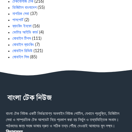
টেকনোলজি টেক
(216)
ডিজিটাল বাংলাদেশ
(55)
নাগরিক সেবা
(37)
পাসপোর্ট
(2)
ব্যাংকিং ইনফো
(16)
ভোটার আইডি কার্ড
(4)
মোবাইল টিপস
(111)
মোবাইল ব্যাংকিং
(7)
মোবাইল রিভিউ
(121)
মোবাইল সিম
(85)
বাংলা টেক নিউজ একটি নির্ভরযোগ্য অনলাইন নিউজ পোর্টাল, যেখানে প্রযুক্তি, ডিজিটাল
সেবা ও সাম্প্রতিক টেক আপডেট নিয়ে প্রকাশ করা হয় নির্ভুল ও তথ্যভিত্তিক সংবাদ।
পাঠকদের জন্য সহজ ভাষায় দ্রুত ও সঠিক তথ্য পৌঁছে দেওয়াই আমাদের মূল লক্ষ্য।