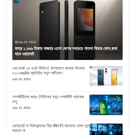
July 24, 2026
মাত্র ১,৯৯৯ টাকায় বাজারে এলো দেশের সবচেয়ে পাতলা ফিচার ফোন,রাখা
যাবে ওয়ালেটে
এক চার্জে ৩৫ ঘণ্টা ভিডিও! বাংলাদেশে আসছে ভিভোর
৮১০০mAh ব্যাটারির নতুন স্মার্টফোন
July 16, 2026
পেশাজীবীদের জন্য টেলিটকের নতুন পেশাজীবী প্যাকেজ
চালু
July 13, 2026
রেস্তোরাঁ বা বিমানবন্দরের ফ্রি Wi-Fi ব্যবহারে যেসব ভুল
করবেন না