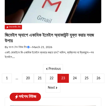
টেকনোলজি টেক
জিমেইল অ্যাপে একাধিক ইমেইল অ্যাকাউন্ট যুক্ত করার সহজ
উপায়
By
বাংলা টেক নিউজ টিম
—
March 21, 2026
একই মোবাইলে কি একাধিক ইমেইল ব্যবহার করতে চান? অফিস, ব্যক্তিগত বা ফ্রিল্যান্স—সব
ইমেইল....
Previous
1
…
20
21
22
23
24
25
26
Next
সর্বশেষ নিউজ