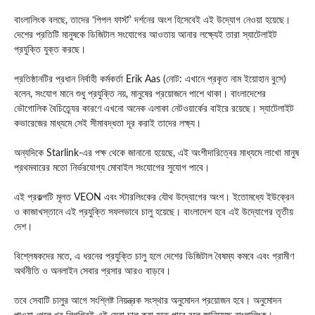
বাংলালিংক বলছে, তাদের ‘পিপল ফার্স্ট’ দর্শনের অংশ হিসেবেই এই উদ্যোগ নেওয়া হয়েছে।
দেশের প্রতিটি মানুষকে ডিজিটাল সংযোগের আওতায় আনার লক্ষ্যেই তারা স্যাটেলাইট
প্রযুক্তি যুক্ত করছে।
প্রতিষ্ঠানটির প্রধান নির্বাহী কর্মকর্তা
Erik Aas
(নোট: এখানে প্রকৃত নাম ইয়োহান বুসে)
বলেন, সংযোগ মানে শুধু প্রযুক্তি নয়, মানুষের প্রয়োজনে পাশে থাকা। বাংলাদেশের
ভৌগোলিক বৈচিত্র্যের কারণে এখনো অনেক এলাকা নেটওয়ার্কের বাইরে রয়েছে। স্যাটেলাইট
কভারেজের মাধ্যমে সেই সীমাবদ্ধতা দূর করাই তাদের লক্ষ্য।
অন্যদিকে
Starlink
-এর পক্ষ থেকে জানানো হয়েছে, এই অংশীদারিত্বের মাধ্যমে লাখো মানুষ
প্রথমবারের মতো নির্ভরযোগ্য মোবাইল সংযোগের সুযোগ পাবে।
এই প্রকল্পটি মূলত
VEON
এবং স্টারলিংকের যৌথ উদ্যোগের অংশ। ইতোমধ্যে ইউক্রেন
ও কাজাখস্তানে এই প্রযুক্তি সফলভাবে চালু হয়েছে। বাংলাদেশ হবে এই উদ্যোগের তৃতীয়
দেশ।
বিশ্লেষকদের মতে, এ ধরনের প্রযুক্তি চালু হলে দেশের ডিজিটাল বৈষম্য কমবে এবং গ্রামীণ
অর্থনীতি ও অনলাইন সেবার প্রসার আরও বাড়বে।
তবে সেবাটি চালুর আগে সংশ্লিষ্ট নিয়ন্ত্রক সংস্থার অনুমোদন প্রয়োজন হবে। অনুমোদন