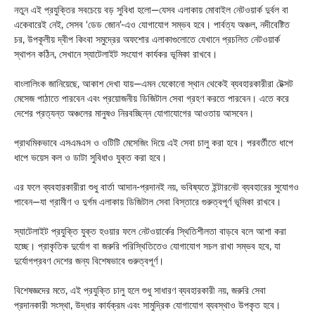
নতুন এই প্রযুক্তির সবচেয়ে বড় সুবিধা হলো—যেসব এলাকায় মোবাইল নেটওয়ার্ক দুর্বল বা
একেবারেই নেই, সেসব ‘ডেড জোন’-এও যোগাযোগ সম্ভব হবে। পার্বত্য অঞ্চল, নদীবেষ্টিত
চর, উপকূলীয় দ্বীপ কিংবা সমুদ্রের অফশোর এলাকাগুলোতে যেখানে প্রচলিত নেটওয়ার্ক
স্থাপন কঠিন, সেখানে স্যাটেলাইট সংযোগ কার্যকর ভূমিকা রাখবে।
বাংলালিংক জানিয়েছে, আকাশ দেখা যায়—এমন যেকোনো স্থান থেকেই ব্যবহারকারীরা টেক্সট
মেসেজ পাঠাতে পারবেন এবং প্রয়োজনীয় ডিজিটাল সেবা গ্রহণ করতে পারবেন। এতে করে
দেশের প্রত্যন্ত অঞ্চলের মানুষও নিরবচ্ছিন্ন যোগাযোগের আওতায় আসবেন।
প্রাথমিকভাবে এসএমএস ও ওটিটি মেসেজিং দিয়ে এই সেবা চালু করা হবে। পরবর্তীতে ধাপে
ধাপে ভয়েস কল ও ডাটা সুবিধাও যুক্ত করা হবে।
এর ফলে ব্যবহারকারীরা শুধু বার্তা আদান-প্রদানই নয়, ভবিষ্যতে ইন্টারনেট ব্যবহারের সুযোগও
পাবেন—যা গ্রামীণ ও দুর্গম এলাকায় ডিজিটাল সেবা বিস্তারে গুরুত্বপূর্ণ ভূমিকা রাখবে।
স্যাটেলাইট প্রযুক্তি যুক্ত হওয়ার ফলে নেটওয়ার্কের স্থিতিশীলতা বাড়বে বলে আশা করা
হচ্ছে। প্রাকৃতিক দুর্যোগ বা জরুরি পরিস্থিতিতেও যোগাযোগ সচল রাখা সম্ভব হবে, যা
দুর্যোগপ্রবণ দেশের জন্য বিশেষভাবে গুরুত্বপূর্ণ।
বিশেষজ্ঞদের মতে, এই প্রযুক্তি চালু হলে শুধু সাধারণ ব্যবহারকারী নয়, জরুরি সেবা
প্রদানকারী সংস্থা, উদ্ধার কার্যক্রম এবং সামুদ্রিক যোগাযোগ ব্যবস্থাও উপকৃত হবে।