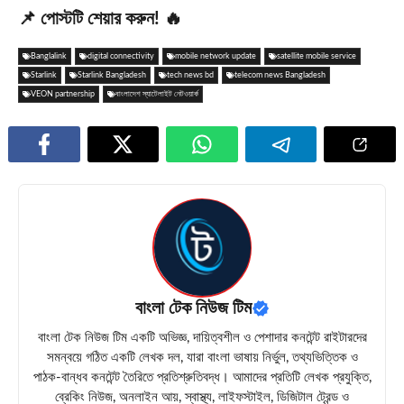
📌 পোস্টটি শেয়ার করুন! 🔥
Banglalink
digital connectivity
mobile network update
satellite mobile service
Starlink
Starlink Bangladesh
tech news bd
telecom news Bangladesh
VEON partnership
বাংলাদেশ স্যাটেলাইট নেটওয়ার্ক
বাংলা টেক নিউজ টিম
বাংলা টেক নিউজ টিম একটি অভিজ্ঞ, দায়িত্বশীল ও পেশাদার কনটেন্ট রাইটারদের
সমন্বয়ে গঠিত একটি লেখক দল, যারা বাংলা ভাষায় নির্ভুল, তথ্যভিত্তিক ও
পাঠক-বান্ধব কনটেন্ট তৈরিতে প্রতিশ্রুতিবদ্ধ। আমাদের প্রতিটি লেখক প্রযুক্তি,
ব্রেকিং নিউজ, অনলাইন আয়, স্বাস্থ্য, লাইফস্টাইল, ডিজিটাল ট্রেন্ড ও