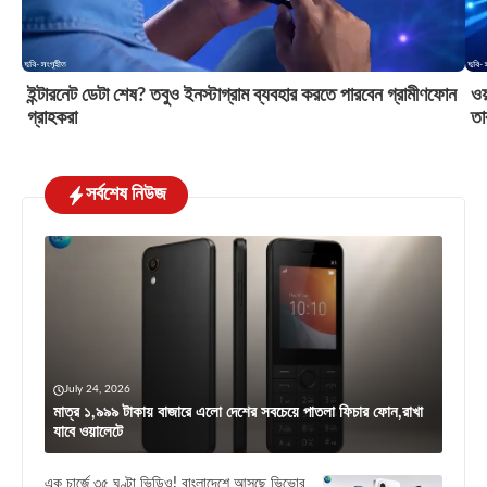
ইন্টারনেট ডেটা শেষ? তবুও ইনস্টাগ্রাম ব্যবহার করতে পারবেন গ্রামীণফোন
ওয়
গ্রাহকরা
তা
সর্বশেষ নিউজ
July 24, 2026
মাত্র ১,৯৯৯ টাকায় বাজারে এলো দেশের সবচেয়ে পাতলা ফিচার ফোন,রাখা
যাবে ওয়ালেটে
এক চার্জে ৩৫ ঘণ্টা ভিডিও! বাংলাদেশে আসছে ভিভোর