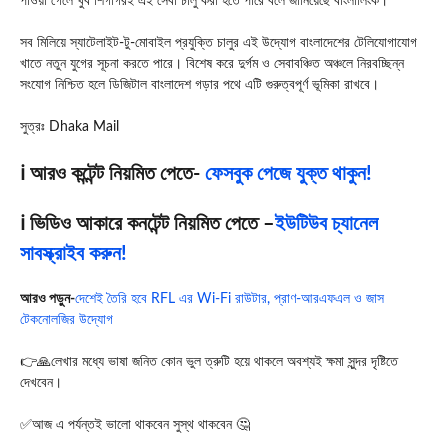
পাওয়া গেলে খুব শিগগিরই এই সেবা চালু করা হতে পারে বলে জানিয়েছে বাংলালিংক।
সব মিলিয়ে স্যাটেলাইট-টু-মোবাইল প্রযুক্তি চালুর এই উদ্যোগ বাংলাদেশের টেলিযোগাযোগ
খাতে নতুন যুগের সূচনা করতে পারে। বিশেষ করে দুর্গম ও সেবাবঞ্চিত অঞ্চলে নিরবচ্ছিন্ন
সংযোগ নিশ্চিত হলে ডিজিটাল বাংলাদেশ গড়ার পথে এটি গুরুত্বপূর্ণ ভূমিকা রাখবে।
সুত্রঃ Dhaka Mail
ℹ️ আরও কন্টেন্ট নিয়মিত পেতে-
ফেসবুক পেজে যুক্ত থাকুন!
ℹ️ ভিডিও আকারে কনটেন্ট নিয়মিত পেতে –
ইউটিউব চ্যানেল
সাবস্ক্রাইব করুন!
আরও পড়ুন-
দেশেই তৈরি হবে RFL এর Wi-Fi রাউটার, প্রাণ-আরএফএল ও জাস
টেকনোলজির উদ্যোগ
👉🙏লেখার মধ্যে ভাষা জনিত কোন ভুল ত্রুটি হয়ে থাকলে অবশ্যই ক্ষমা সুন্দর দৃষ্টিতে
দেখবেন।
✅আজ এ পর্যন্তই ভালো থাকবেন সুস্থ থাকবেন 🤔