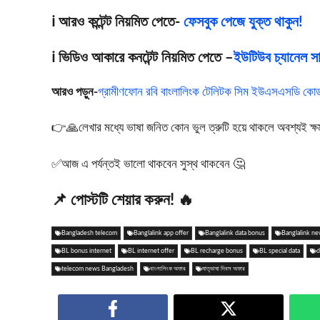
ℹ️ আরও কন্টেন্ট নিয়মিত পেতে-
ফেসবুক পেজে যুক্ত থাকুন!
ℹ️ ভিডিও আকারে কনটেন্ট নিয়মিত পেতে –
ইউটিউব চ্যানেল সাব
আরও পড়ুন-
গ্রামীণফোন রবি বাংলালিংক টেলিটক সিম ইউএসএসডি কোড স
👉🙏লেখার মধ্যে ভাষা জনিত কোন ভুল ত্রুটি হয়ে থাকলে অবশ্যই ক্ষমা স
✅আজ এ পর্যন্তই ভালো থাকবেন সুস্থ থাকবেন 🤔
📌 পোস্টটি শেয়ার করুন! 🔥
Bangladesh telecom
Banglalink app offer
Banglalink data bonus
Banglalink n
BL bonus internet
BL internet offer
BL recharge bonus
BL special data
d
telecom news Bangladesh
বাংলালিংক অফার
মাতৃভাষা দিবস অফার