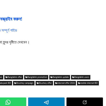
স্ক্রাইব করুন!
ম্পূর্ণ গাইড
ুন্দর দৃষ্টিতে দেখবেন।
ews
Banglalink offer
Banglalink promotion
Banglalink update
Banglalink users
ata pack BD
Ekushey campaign
Ekushey offer
internet offer 2026
mobile internet BD