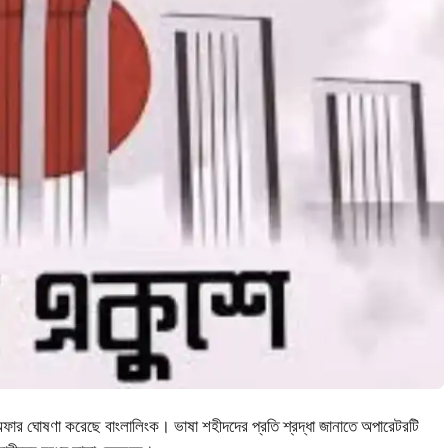
 অফার ঘোষণা করেছে বাংলালিংক। ভাষা শহীদদের প্রতি শ্রদ্ধা জানাতে অপারেটরটি