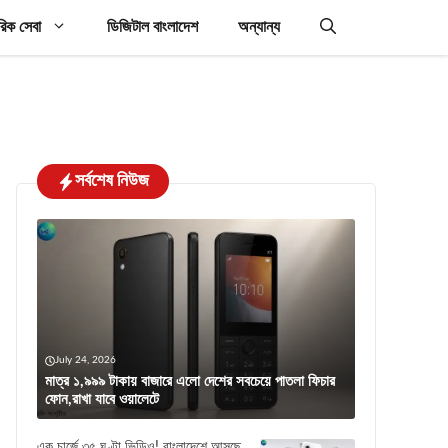
রিক সেবা
ডিজিটাল বাংলাদেশ
অন্যান্য
সর্বশেষ নিউজ
July 24, 2026
মাত্র ১,৯৯৯ টাকায় বাজারে এলো দেশের সবচেয়ে পাতলা ফিচার
ফোন,রাখা যাবে ওয়ালেটে
এক চার্জে ৩৫ ঘণ্টা ভিডিও! বাংলাদেশে আসছে