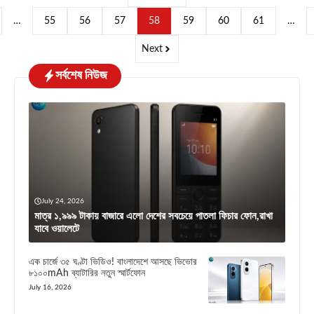
…
55
56
57
58
59
60
61
…
Next
সর্বশেষ নিউজ
July 24, 2026
মাত্র ১,৯৯৯ টাকায় বাজারে এলো দেশের সবচেয়ে পাতলা ফিচার ফোন,রাখা
যাবে ওয়ালেটে
এক চার্জে ৩৫ ঘণ্টা ভিডিও! বাংলাদেশে আসছে ভিভোর
৮১০০mAh ব্যাটারির নতুন স্মার্টফোন
July 16, 2026