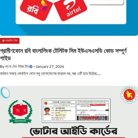
মোবাইল সিম
গ্রামীণফোন রবি বাংলালিংক টেলিটক সিম ইউএসএসডি কোড সম্পূর্ণ
গাইড
By
বাংলা টেক নিউজ টিম
—
January 27, 2026
বর্তমান সময়ে মোবাইল ফোন শুধু যোগাযোগের মাধ্যম নয়, বরং এটি হয়ে উঠেছে....