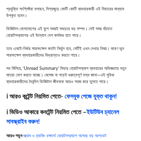
প্রযুক্তি সংশ্লিষ্টরা বলছেন, বিশ্বজুড়ে কোটি কোটি ব্যবহারকারী এই ফিচারের মাধ্যমে
উপকৃত হবেন।
ডিজিটাল যোগাযোগের এই যুগে সময়ই সবচেয়ে বড় সম্পদ। সেই সময় বাঁচাতে
হোয়াটসঅ্যাপের এই উদ্যোগ বেশ কার্যকর হতে পারে।
তবে এআই-নির্ভর সারসংক্ষেপ কতটা নির্ভুল হবে, সেটিই এখন দেখার বিষয়। কারণ ভুল
সারসংক্ষেপ ব্যবহারকারীদের বিভ্রান্তও করতে পারে।
সব মিলিয়ে, ‘Unread Summary’ ফিচার হোয়াটসঅ্যাপ ব্যবহারের অভিজ্ঞতায় নতুন
মাত্রা যোগ করতে যাচ্ছে। মেসেজ না পড়েই গুরুত্বপূর্ণ তথ্য জানা—এই সুবিধা
ব্যবহারকারীদের দৈনন্দিন ডিজিটাল জীবনকে আরও সহজ করে তুলতে পারে।
ℹ️ আরও কন্টেন্ট নিয়মিত পেতে-
ফেসবুক পেজে যুক্ত থাকুন!
ℹ️ ভিডিও আকারে কনটেন্ট নিয়মিত পেতে –
ইউটিউব চ্যানেল
সাবস্ক্রাইব করুন!
আরও পড়ুন-
স্ক্যাম ও হ্যাকিং রক্ষার্থে হোয়াটসঅ্যাপে আসছে বড় আপডেট