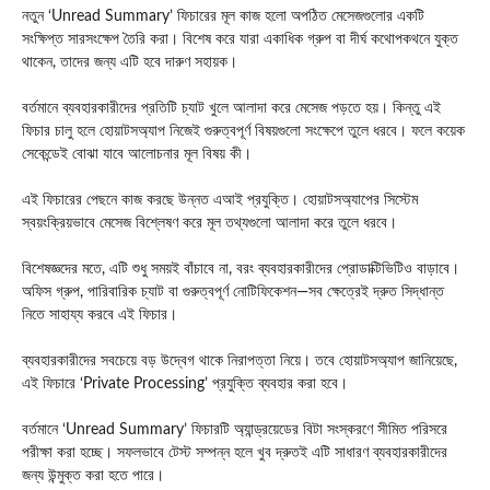
নতুন ‘Unread Summary’ ফিচারের মূল কাজ হলো অপঠিত মেসেজগুলোর একটি
সংক্ষিপ্ত সারসংক্ষেপ তৈরি করা। বিশেষ করে যারা একাধিক গ্রুপ বা দীর্ঘ কথোপকথনে যুক্ত
থাকেন, তাদের জন্য এটি হবে দারুণ সহায়ক।
বর্তমানে ব্যবহারকারীদের প্রতিটি চ্যাট খুলে আলাদা করে মেসেজ পড়তে হয়। কিন্তু এই
ফিচার চালু হলে হোয়াটসঅ্যাপ নিজেই গুরুত্বপূর্ণ বিষয়গুলো সংক্ষেপে তুলে ধরবে। ফলে কয়েক
সেকেন্ডেই বোঝা যাবে আলোচনার মূল বিষয় কী।
এই ফিচারের পেছনে কাজ করছে উন্নত এআই প্রযুক্তি। হোয়াটসঅ্যাপের সিস্টেম
স্বয়ংক্রিয়ভাবে মেসেজ বিশ্লেষণ করে মূল তথ্যগুলো আলাদা করে তুলে ধরবে।
বিশেষজ্ঞদের মতে, এটি শুধু সময়ই বাঁচাবে না, বরং ব্যবহারকারীদের প্রোডাক্টিভিটিও বাড়াবে।
অফিস গ্রুপ, পারিবারিক চ্যাট বা গুরুত্বপূর্ণ নোটিফিকেশন—সব ক্ষেত্রেই দ্রুত সিদ্ধান্ত
নিতে সাহায্য করবে এই ফিচার।
ব্যবহারকারীদের সবচেয়ে বড় উদ্বেগ থাকে নিরাপত্তা নিয়ে। তবে হোয়াটসঅ্যাপ জানিয়েছে,
এই ফিচারে ‘Private Processing’ প্রযুক্তি ব্যবহার করা হবে।
বর্তমানে ‘Unread Summary’ ফিচারটি অ্যান্ড্রয়েডের বিটা সংস্করণে সীমিত পরিসরে
পরীক্ষা করা হচ্ছে। সফলভাবে টেস্ট সম্পন্ন হলে খুব দ্রুতই এটি সাধারণ ব্যবহারকারীদের
জন্য উন্মুক্ত করা হতে পারে।