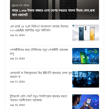
July 24, 2026
মাত্র ১,৯৯৯ টাকায় বাজারে এলো দেশের সবচেয়ে পাতলা ফিচার ফোন,রাখা
যাবে ওয়ালেটে
এক চার্জে ৩৫ ঘণ্টা ভিডিও! বাংলাদেশে আসছে ভিভোর
৮১০০mAh ব্যাটারির নতুন স্মার্টফোন
July 16, 2026
পেশাজীবীদের জন্য টেলিটকের নতুন পেশাজীবী প্যাকেজ
চালু
July 13, 2026
রেস্তোরাঁ বা বিমানবন্দরের ফ্রি Wi-Fi ব্যবহারে যেসব ভুল
করবেন না
July 11, 2026
ইন্টারনেট ডেটা শেষ? তবুও ইনস্টাগ্রাম ব্যবহার করতে
পারবেন গ্রামীণফোন গ্রাহকরা
July 10, 2026