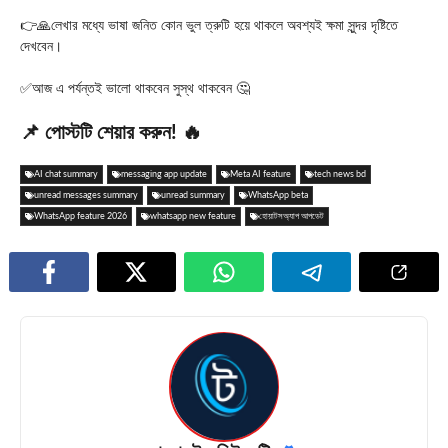
👉🙏লেখার মধ্যে ভাষা জনিত কোন ভুল ত্রুটি হয়ে থাকলে অবশ্যই ক্ষমা সুন্দর দৃষ্টিতে
দেখবেন।
✅আজ এ পর্যন্তই ভালো থাকবেন সুস্থ থাকবেন 🤔
📌 পোস্টটি শেয়ার করুন! 🔥
AI chat summary
messaging app update
Meta AI feature
tech news bd
unread messages summary
unread summary
WhatsApp beta
WhatsApp feature 2026
whatsapp new feature
হোয়াটসঅ্যাপ আপডেট