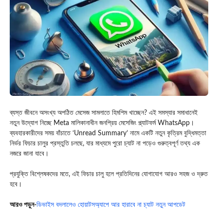
ব্যস্ত জীবনে অসংখ্য অপঠিত মেসেজ সামলাতে হিমশিম খাচ্ছেন? এই সমস্যার সমাধানেই
নতুন উদ্যোগ নিচ্ছে
Meta
মালিকানাধীন জনপ্রিয় মেসেজিং প্ল্যাটফর্ম
WhatsApp
।
ব্যবহারকারীদের সময় বাঁচাতে ‘Unread Summary’ নামে একটি নতুন কৃত্রিম বুদ্ধিমত্তা
নির্ভর ফিচার চালুর প্রস্তুতি চলছে, যার মাধ্যমে পুরো চ্যাট না পড়েও গুরুত্বপূর্ণ তথ্য এক
নজরে জানা যাবে।
প্রযুক্তি বিশ্লেষকদের মতে, এই ফিচার চালু হলে প্রতিদিনের যোগাযোগ আরও সহজ ও দ্রুত
হবে।
আরও পড়ুন-
ডিভাইস বদলালেও হোয়াটসঅ্যাপে আর হারাবে না চ্যাট নতুন আপডেট