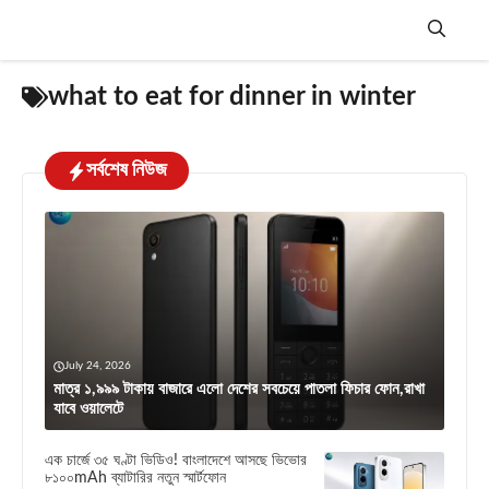
Skip
to
content
Menu
what to eat for dinner in winter
সর্বশেষ নিউজ
July 24, 2026
মাত্র ১,৯৯৯ টাকায় বাজারে এলো দেশের সবচেয়ে পাতলা ফিচার ফোন,রাখা
যাবে ওয়ালেটে
এক চার্জে ৩৫ ঘণ্টা ভিডিও! বাংলাদেশে আসছে ভিভোর
৮১০০mAh ব্যাটারির নতুন স্মার্টফোন