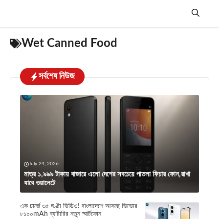
Skip
to
content
Menu
Wet Canned Food
সর্বশেষ নিউজ
July 24, 2026
মাত্র ১,৯৯৯ টাকায় বাজারে এলো দেশের সবচেয়ে পাতলা ফিচার ফোন,রাখা
যাবে ওয়ালেটে
এক চার্জে ৩৫ ঘণ্টা ভিডিও! বাংলাদেশে আসছে ভিভোর
৮১০০mAh ব্যাটারির নতুন স্মার্টফোন