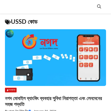
Skip
to
content
Menu
USSD কোড
অন্যান্য
নগদ মোবাইল ব্যাংকিং ব্যবহার সুবিধা নিরাপত্তা এবং লেনদেনের
সহজ পদ্ধতি
By
বাংলা টেক নিউজ টিম
—
January 31, 2026