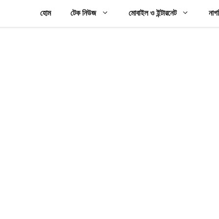
হোম
টেক নিউজ
মোবাইল ও ইন্টারনেট
নাগ