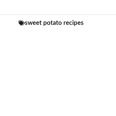
Skip
to
content
sweet potato recipes