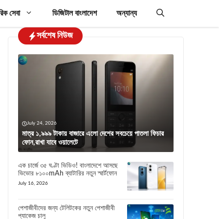
রিক সেবা
ডিজিটাল বাংলাদেশ
অন্যান্য
সর্বশেষ নিউজ
July 24, 2026
মাত্র ১,৯৯৯ টাকায় বাজারে এলো দেশের সবচেয়ে পাতলা ফিচার
ফোন,রাখা যাবে ওয়ালেটে
এক চার্জে ৩৫ ঘণ্টা ভিডিও! বাংলাদেশে আসছে
ভিভোর ৮১০০mAh ব্যাটারির নতুন স্মার্টফোন
July 16, 2026
পেশাজীবীদের জন্য টেলিটকের নতুন পেশাজীবী
প্যাকেজ চালু