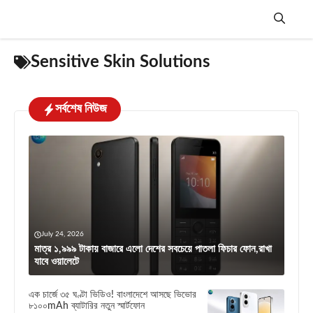
Skip
to
content
Menu
Sensitive Skin Solutions
সর্বশেষ নিউজ
July 24, 2026
মাত্র ১,৯৯৯ টাকায় বাজারে এলো দেশের সবচেয়ে পাতলা ফিচার ফোন,রাখা
যাবে ওয়ালেটে
এক চার্জে ৩৫ ঘণ্টা ভিডিও! বাংলাদেশে আসছে ভিভোর
৮১০০mAh ব্যাটারির নতুন স্মার্টফোন