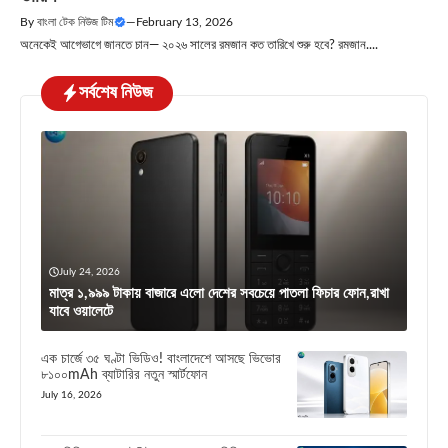
By
বাংলা টেক নিউজ টিম
—
February 13, 2026
অনেকেই আগেভাগে জানতে চান— ২০২৬ সালের রমজান কত তারিখে শুরু হবে? রমজান....
সর্বশেষ নিউজ
July 24, 2026
মাত্র ১,৯৯৯ টাকায় বাজারে এলো দেশের সবচেয়ে পাতলা ফিচার ফোন,রাখা
যাবে ওয়ালেটে
এক চার্জে ৩৫ ঘণ্টা ভিডিও! বাংলাদেশে আসছে ভিভোর
৮১০০mAh ব্যাটারির নতুন স্মার্টফোন
July 16, 2026