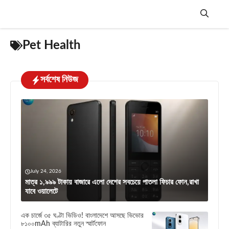
Skip
to
content
Menu
Pet Health
সর্বশেষ নিউজ
July 24, 2026
মাত্র ১,৯৯৯ টাকায় বাজারে এলো দেশের সবচেয়ে পাতলা ফিচার ফোন,রাখা
যাবে ওয়ালেটে
এক চার্জে ৩৫ ঘণ্টা ভিডিও! বাংলাদেশে আসছে ভিভোর
৮১০০mAh ব্যাটারির নতুন স্মার্টফোন