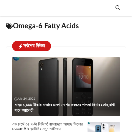
Skip
to
content
Menu
Omega-6 Fatty Acids
সর্বশেষ নিউজ
July 24, 2026
মাত্র ১,৯৯৯ টাকায় বাজারে এলো দেশের সবচেয়ে পাতলা ফিচার ফোন,রাখা
যাবে ওয়ালেটে
এক চার্জে ৩৫ ঘণ্টা ভিডিও! বাংলাদেশে আসছে ভিভোর
৮১০০mAh ব্যাটারির নতুন স্মার্টফোন