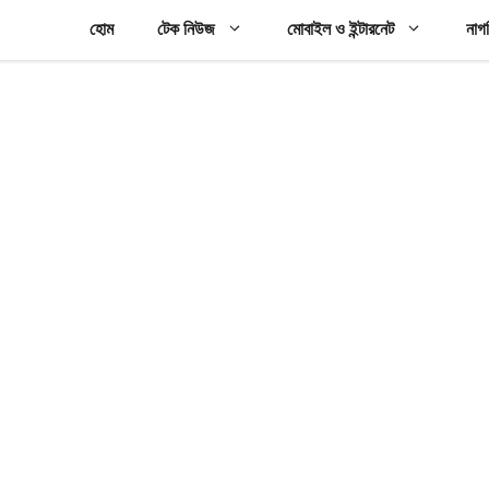
হোম
টেক নিউজ
মোবাইল ও ইন্টারনেট
নাগ