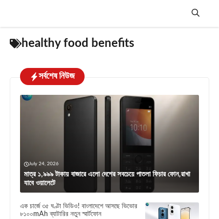
Skip
to
content
Menu
healthy food benefits
সর্বশেষ নিউজ
July 24, 2026
মাত্র ১,৯৯৯ টাকায় বাজারে এলো দেশের সবচেয়ে পাতলা ফিচার ফোন,রাখা
যাবে ওয়ালেটে
এক চার্জে ৩৫ ঘণ্টা ভিডিও! বাংলাদেশে আসছে ভিভোর
৮১০০mAh ব্যাটারির নতুন স্মার্টফোন