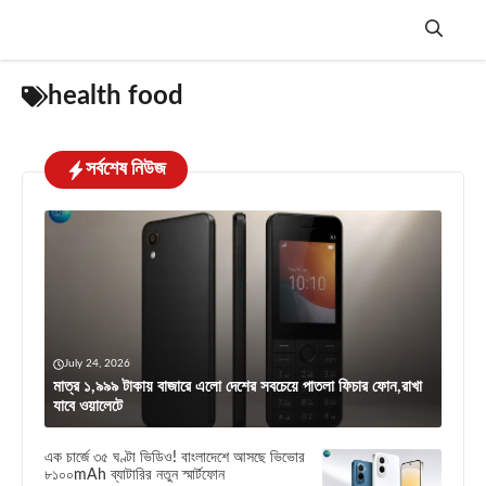
Skip
to
content
Menu
health food
সর্বশেষ নিউজ
July 24, 2026
মাত্র ১,৯৯৯ টাকায় বাজারে এলো দেশের সবচেয়ে পাতলা ফিচার ফোন,রাখা
যাবে ওয়ালেটে
এক চার্জে ৩৫ ঘণ্টা ভিডিও! বাংলাদেশে আসছে ভিভোর
৮১০০mAh ব্যাটারির নতুন স্মার্টফোন