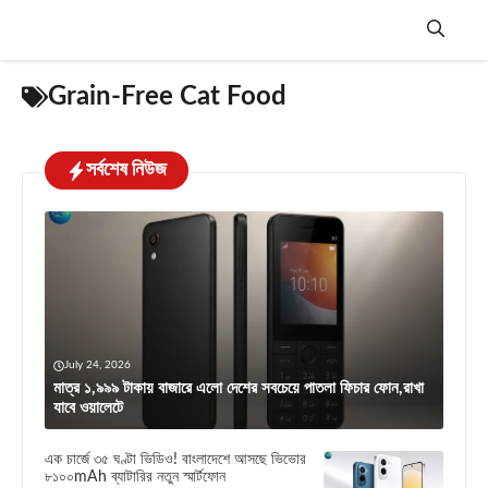
Skip
to
content
Menu
Grain-Free Cat Food
সর্বশেষ নিউজ
July 24, 2026
মাত্র ১,৯৯৯ টাকায় বাজারে এলো দেশের সবচেয়ে পাতলা ফিচার ফোন,রাখা
যাবে ওয়ালেটে
এক চার্জে ৩৫ ঘণ্টা ভিডিও! বাংলাদেশে আসছে ভিভোর
৮১০০mAh ব্যাটারির নতুন স্মার্টফোন