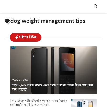
Skip
to
content
Menu
dog weight management tips
সর্বশেষ নিউজ
July 24, 2026
মাত্র ১,৯৯৯ টাকায় বাজারে এলো দেশের সবচেয়ে পাতলা ফিচার ফোন,রাখা
যাবে ওয়ালেটে
এক চার্জে ৩৫ ঘণ্টা ভিডিও! বাংলাদেশে আসছে ভিভোর
৮১০০mAh ব্যাটারির নতুন স্মার্টফোন