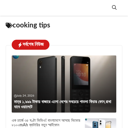
Skip
to
content
Menu
cooking tips
সর্বশেষ নিউজ
July 24, 2026
মাত্র ১,৯৯৯ টাকায় বাজারে এলো দেশের সবচেয়ে পাতলা ফিচার ফোন,রাখা
যাবে ওয়ালেটে
এক চার্জে ৩৫ ঘণ্টা ভিডিও! বাংলাদেশে আসছে ভিভোর
৮১০০mAh ব্যাটারির নতুন স্মার্টফোন