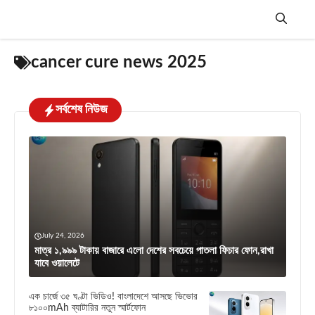
Skip
to
content
Menu
cancer cure news 2025
সর্বশেষ নিউজ
July 24, 2026
মাত্র ১,৯৯৯ টাকায় বাজারে এলো দেশের সবচেয়ে পাতলা ফিচার ফোন,রাখা
যাবে ওয়ালেটে
এক চার্জে ৩৫ ঘণ্টা ভিডিও! বাংলাদেশে আসছে ভিভোর
৮১০০mAh ব্যাটারির নতুন স্মার্টফোন