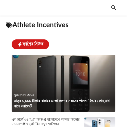
Skip
to
content
Menu
Athlete Incentives
সর্বশেষ নিউজ
July 24, 2026
মাত্র ১,৯৯৯ টাকায় বাজারে এলো দেশের সবচেয়ে পাতলা ফিচার ফোন,রাখা
যাবে ওয়ালেটে
এক চার্জে ৩৫ ঘণ্টা ভিডিও! বাংলাদেশে আসছে ভিভোর
৮১০০mAh ব্যাটারির নতুন স্মার্টফোন