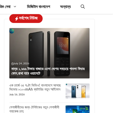
রিক সেবা
ডিজিটাল বাংলাদেশ
অন্যান্য
সর্বশেষ নিউজ
July 24, 2026
মাত্র ১,৯৯৯ টাকায় বাজারে এলো দেশের সবচেয়ে পাতলা ফিচার
ফোন,রাখা যাবে ওয়ালেটে
এক চার্জে ৩৫ ঘণ্টা ভিডিও! বাংলাদেশে আসছে
ভিভোর ৮১০০mAh ব্যাটারির নতুন স্মার্টফোন
July 16, 2026
পেশাজীবীদের জন্য টেলিটকের নতুন পেশাজীবী
প্যাকেজ চালু