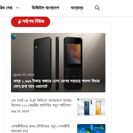
রিক সেবা
ডিজিটাল বাংলাদেশ
অন্যান্য
সর্বশেষ নিউজ
July 24, 2026
মাত্র ১,৯৯৯ টাকায় বাজারে এলো দেশের সবচেয়ে পাতলা ফিচার
ফোন,রাখা যাবে ওয়ালেটে
এক চার্জে ৩৫ ঘণ্টা ভিডিও! বাংলাদেশে আসছে
ভিভোর ৮১০০mAh ব্যাটারির নতুন স্মার্টফোন
July 16, 2026
পেশাজীবীদের জন্য টেলিটকের নতুন পেশাজীবী
প্যাকেজ চালু