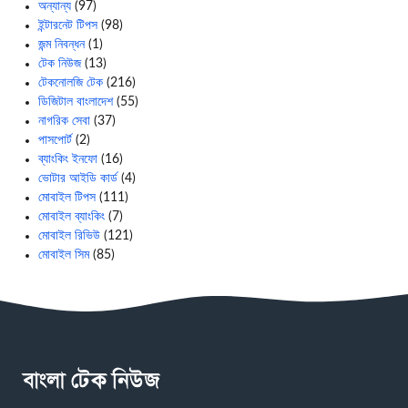
অন্যান্য
(97)
ইন্টারনেট টিপস
(98)
জন্ম নিবন্ধন
(1)
টেক নিউজ
(13)
টেকনোলজি টেক
(216)
ডিজিটাল বাংলাদেশ
(55)
নাগরিক সেবা
(37)
পাসপোর্ট
(2)
ব্যাংকিং ইনফো
(16)
ভোটার আইডি কার্ড
(4)
মোবাইল টিপস
(111)
মোবাইল ব্যাংকিং
(7)
মোবাইল রিভিউ
(121)
মোবাইল সিম
(85)