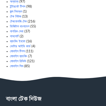
অন্যান্য
(97)
ইন্টারনেট টিপস
(98)
জন্ম নিবন্ধন
(1)
টেক নিউজ
(13)
টেকনোলজি টেক
(216)
ডিজিটাল বাংলাদেশ
(55)
নাগরিক সেবা
(37)
পাসপোর্ট
(2)
ব্যাংকিং ইনফো
(16)
ভোটার আইডি কার্ড
(4)
মোবাইল টিপস
(111)
মোবাইল ব্যাংকিং
(7)
মোবাইল রিভিউ
(121)
মোবাইল সিম
(85)