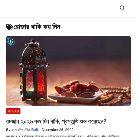
Skip
to
content
Menu
রোজার বাকি কয় দিন
অন্যান্য
রমজান ২০২৬ কত দিন বাকি, প্রস্তুতি শুরু করেছেন?
By
বাংলা টেক নিউজ টিম
—
December 26, 2025
রমজান মাস মুসলিমদের জীবনের একটি অত্যন্ত গুরুত্বপূর্ণ সময়। প্রতি বছর, সারা পৃথিবীজুড়ে....