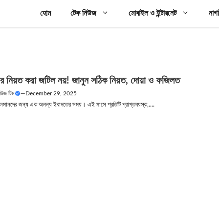
হোম
টেক নিউজ
মোবাইল ও ইন্টারনেট
নাগ
র নিয়ত করা জটিল নয়! জানুন সঠিক নিয়ত, দোয়া ও ফজিলত
নিউজ টিম
—
December 29, 2025
লমানদের জন্য এক অনন্য ইবাদতের সময়। এই মাসে প্রতিটি প্রাপ্তবয়স্ক,....