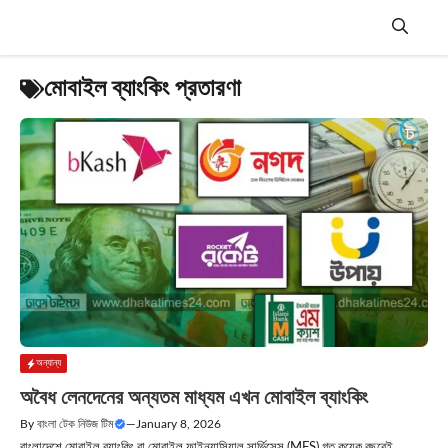
Skip
to
content
Menu
মোবাইল ব্যাংকিং প্রতারণা
অন্যান্য
অবৈধ লেনদেনের অন্যতম মাধ্যম এখন মোবাইল ব্যাংকিং
By
বাংলা টেক নিউজ টিম
—
January 8, 2026
বাংলাদেশে মোবাইল ব্যাংকিং বা মোবাইল ফাইন্যান্সিয়াল সার্ভিসেস (MFS) গত কয়েক বছরেই