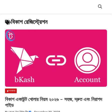
Skip
to
content
Menu
বিকাশ রেজিস্ট্রেশন
অন্যান্য
বিকাশ একাউন্ট খোলার নিয়ম ২০২৬ – সহজ, দ্রুত এবং নিরাপদ
গাইড
By
বাংলা টেক নিউজ টিম
—
December 30, 2025