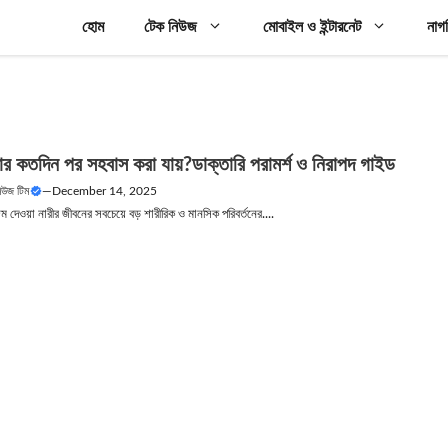
হোম
টেক নিউজ
মোবাইল ও ইন্টারনেট
নাগ
য়ার কতদিন পর সহবাস করা যায়?ডাক্তারি পরামর্শ ও নিরাপদ গাইড
নিউজ টিম
—
December 14, 2025
ম দেওয়া নারীর জীবনের সবচেয়ে বড় শারীরিক ও মানসিক পরিবর্তনের....