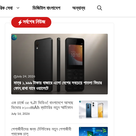
রিক সেবা
ডিজিটাল বাংলাদেশ
অন্যান্য
সর্বশেষ নিউজ
July 24, 2026
মাত্র ১,৯৯৯ টাকায় বাজারে এলো দেশের সবচেয়ে পাতলা ফিচার
ফোন,রাখা যাবে ওয়ালেটে
এক চার্জে ৩৫ ঘণ্টা ভিডিও! বাংলাদেশে আসছে
ভিভোর ৮১০০mAh ব্যাটারির নতুন স্মার্টফোন
July 16, 2026
পেশাজীবীদের জন্য টেলিটকের নতুন পেশাজীবী
প্যাকেজ চালু