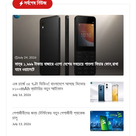
সর্বশেষ নিউজ
July 24, 2026
মাত্র ১,৯৯৯ টাকায় বাজারে এলো দেশের সবচেয়ে পাতলা ফিচার ফোন,রাখা
যাবে ওয়ালেটে
এক চার্জে ৩৫ ঘণ্টা ভিডিও! বাংলাদেশে আসছে ভিভোর
৮১০০mAh ব্যাটারির নতুন স্মার্টফোন
July 16, 2026
পেশাজীবীদের জন্য টেলিটকের নতুন পেশাজীবী প্যাকেজ
চালু
July 13, 2026