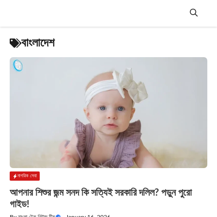
Skip
to
content
Menu
বাংলাদেশ
নাগরিক সেবা
আপনার শিশুর জন্ম সনদ কি সত্যিই সরকারি দলিল? পড়ুন পুরো
গাইড!
By
বাংলা টেক নিউজ টিম
—
January 16, 2026