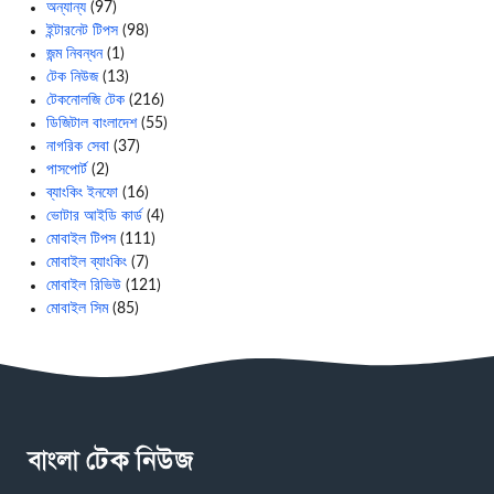
অন্যান্য
(97)
ইন্টারনেট টিপস
(98)
জন্ম নিবন্ধন
(1)
টেক নিউজ
(13)
টেকনোলজি টেক
(216)
ডিজিটাল বাংলাদেশ
(55)
নাগরিক সেবা
(37)
পাসপোর্ট
(2)
ব্যাংকিং ইনফো
(16)
ভোটার আইডি কার্ড
(4)
মোবাইল টিপস
(111)
মোবাইল ব্যাংকিং
(7)
মোবাইল রিভিউ
(121)
মোবাইল সিম
(85)