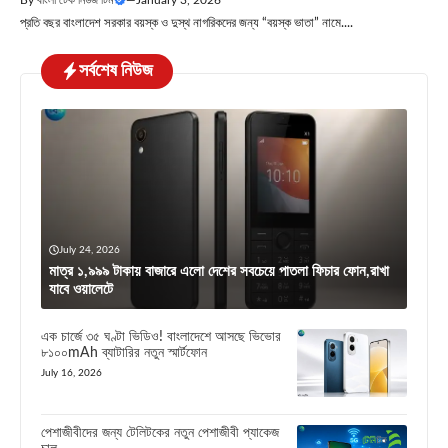
প্রতি বছর বাংলাদেশ সরকার বয়স্ক ও দুস্থ নাগরিকদের জন্য “বয়স্ক ভাতা” নামে....
সর্বশেষ নিউজ
July 24, 2026
মাত্র ১,৯৯৯ টাকায় বাজারে এলো দেশের সবচেয়ে পাতলা ফিচার ফোন,রাখা
যাবে ওয়ালেটে
এক চার্জে ৩৫ ঘণ্টা ভিডিও! বাংলাদেশে আসছে ভিভোর
৮১০০mAh ব্যাটারির নতুন স্মার্টফোন
July 16, 2026
পেশাজীবীদের জন্য টেলিটকের নতুন পেশাজীবী প্যাকেজ