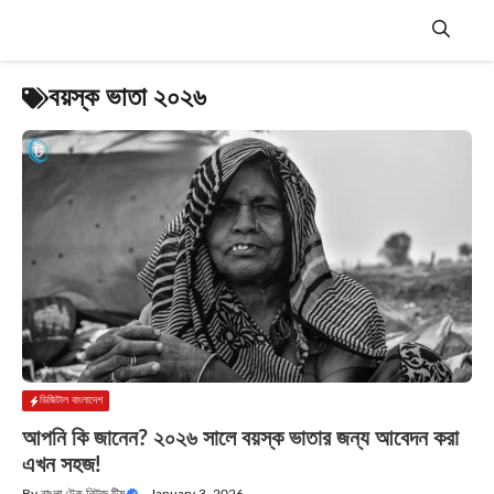
Skip
to
content
Menu
বয়স্ক ভাতা ২০২৬
ডিজিটাল বাংলাদেশ
আপনি কি জানেন? ২০২৬ সালে বয়স্ক ভাতার জন্য আবেদন করা
এখন সহজ!
By
বাংলা টেক নিউজ টিম
—
January 3, 2026