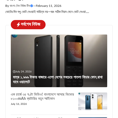
By
বাংলা টেক নিউজ টিম
—
February 11, 2026
ভোটের দিন শুধু ভোট দেওয়াই দায়িত্ব নয়—বরং সঠিক নিয়ম মেনে ভোট দেওয়া....
সর্বশেষ নিউজ
July 24, 2026
মাত্র ১,৯৯৯ টাকায় বাজারে এলো দেশের সবচেয়ে পাতলা ফিচার ফোন,রাখা
যাবে ওয়ালেটে
এক চার্জে ৩৫ ঘণ্টা ভিডিও! বাংলাদেশে আসছে ভিভোর
৮১০০mAh ব্যাটারির নতুন স্মার্টফোন
July 16, 2026