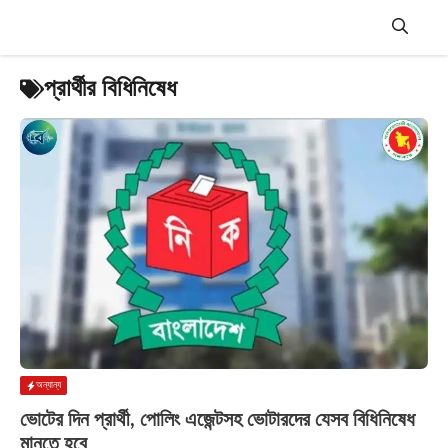
Skip
to
content
Menu
প্রার্থীর বিধিনিষেধ
অন্যান্য
ভোটের দিন প্রার্থী, পোলিং এজেন্টসহ ভোটারদের যেসব বিধিনিষেধ
মানতে হবে