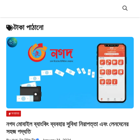
Skip
to
content
Menu
টাকা পাঠানো
অন্যান্য
নগদ মোবাইল ব্যাংকিং ব্যবহার সুবিধা নিরাপত্তা এবং লেনদেনের
সহজ পদ্ধতি
By
বাংলা টেক নিউজ টিম
—
January 31, 2026