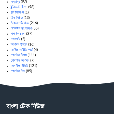
অন্যান্য
(97)
ইন্টারনেট টিপস
(98)
জন্ম নিবন্ধন
(1)
টেক নিউজ
(13)
টেকনোলজি টেক
(216)
ডিজিটাল বাংলাদেশ
(55)
নাগরিক সেবা
(37)
পাসপোর্ট
(2)
ব্যাংকিং ইনফো
(16)
ভোটার আইডি কার্ড
(4)
মোবাইল টিপস
(111)
মোবাইল ব্যাংকিং
(7)
মোবাইল রিভিউ
(121)
মোবাইল সিম
(85)